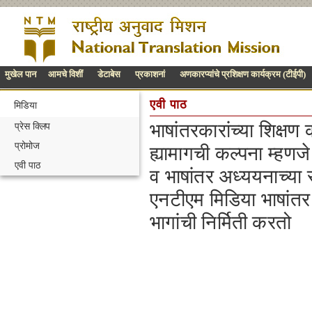
मुखेल पान
आमचे विशीं
डेटाबेस
प्रकाशनां
अणकारप्यांचे प्रशिक्षण कार्यक्रम (टीईपी)
एवी पाठ
मिडिया
भाषांतरकारांच्या शिक्षण
प्रेस क्लिप
प्रोमोज
ह्यामागची कल्पना म्हणजे
एवी पाठ
व भाषांतर अध्ययनाच्या स
एनटीएम मिडिया भाषांतर 
भागांची निर्मिती करतो