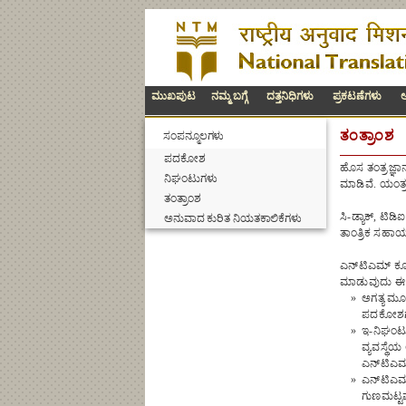
ಮುಖಪುಟ
ನಮ್ಮ ಬಗ್ಗೆ
ದತ್ತನಿಧಿಗಳು
ಪ್ರಕಟಣೆಗಳು
ಅ
ತಂತ್ರಾಂಶ
ಸಂಪನ್ಮೂಲಗಳು
ಪದಕೋಶ
ಹೊಸ ತಂತ್ರಜ್ಞ
ನಿಘಂಟುಗಳು
ಮಾಡಿವೆ. ಯಂತ್ರ
ತಂತ್ರಾಂಶ
ಸಿ-ಡ್ಯಾಕ್, ಟಿಡ
ಅನುವಾದ ಕುರಿತ ನಿಯತಕಾಲಿಕೆಗಳು
ತಾಂತ್ರಿಕ ಸಹಾ
ಎನ್‌ಟಿಎಮ್ ಕೂಡ
ಮಾಡುವುದು ಈ 
»
ಅಗತ್ಯ ಮೂ
ಪದಕೋಶಗಳಂ
»
ಇ-ನಿಘಂಟು
ವ್ಯವಸ್ಥೆಯ
ಎನ್‌ಟಿಎಮ
»
ಎನ್‌ಟಿಎಮ
ಗುಣಮಟ್ಟವನ