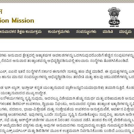
ನುವಾದಕರ ಶಿಕ್ಷಣ ಕಾರ್ಯಕ್ರಮ
ಕಾರ್ಯಕ್ರಮಗಳು
ಸಂಪನ್ಮೂಲಗಳು
ಮಾಹಿತಿ
ಮಾಧ್ಯಮ
ಾನಗಳು ಅನುವಾದ ಕ್ಷೇತ್ರದಲ್ಲಿ ಅತ್ಯಾಕರ್ಷಕ ಅವಕಾಶಗಳನ್ನು ಒದಗಿಸುವುದರೊಂದಿಗೆ ಹೆಚ್ಚಿನ ಸಂಪುಟಗಳನ್ನು
 ನೆರವಿನ ಅನುವಾದ ತಂತ್ರಾಂಶವನ್ನು ಅಭಿವೃದ್ಧಿಪಡಿಸುವಲ್ಲಿ ಹಲವಾರು ಸಂಸ್ಥೆಗಳು ತೊಡಗಿಸಿಕೊಂಡಿವೆ.
ಿಐಎಲ್, ಐಐಟಿ ಇತರೆ ಸಂಸ್ಥೆಗಳಿಗೆ ಸರ್ಕಾರ ಈಗಾಗಲೇ ಸಾಕಷ್ಟು ಹಣ ವೆಚ್ಚ ಮಾಡಿದೆ. ಈ ಪ್ರಯತ್ನಗಳನ್ನು ಎ
ಯ ಹಾಗೂ ಮಾನವ ಸಂಪನ್ಮೂಲಗಳನ್ನು ಅಭಿವೃದ್ಧಿಪಡಿಸಲು ತರಬೇತಿ ಮತ್ತು ಹಲವು ಚಟುವಟಿಕೆಗಳನ್ನು ಒದ
 ಇನ್-ಲ್ಯಾನ್, ಇಂಗ್ಲೀಷ್ ಕನ್ನಡ ಯಂತ್ರಾನುವಾದ ಪ್ಯಾಕೇಜನ್ನು(ನಿಯಮಾಧಾರಿತ) ತಯಾರಿಸುತ್ತಿದೆ. ಕೊಡುವ
ಯಂತ್ರಾನುವಾದದ ಮುಖ್ಯ ಉದ್ದೇಶ.
ಲಸೌಕರ್ಯಗಳನ್ನು ಸೃಷ್ಟಿಸುವುದು, ಅದರಲ್ಲೂ ವಿಶೇಷವಾಗಿ ಹೆಚ್ಚು ಸಮರ್ಥ ಮತ್ತು ಪರಿಣಾಮಕಾರಿ ಅನುವಾ
ತಹ ಡಿಜಿಟಲ್ ಉಪಕರಣ, ದ್ವಿಭಾಷಾ ನಿಘಂಟು, ಅನುವಾದದ ಸ್ಮರಣಾ ತಂತ್ರಾಂಶ ಇತ್ಯಾದಿಗಳನ್ನು ಸೃಷ್
ಗಳು, ಪದಜಾಲ, ಭಾಷಾ-ವಿಶ್ಲೇಷಣೆ ಮತ್ತು ಸಂಶ್ಲೇಷಣೆಯ ಉಪಕರಣ ಅನುಕ್ರಮಣಿಕೆ, ಆವರ್ತನ ವಿಶ್ಲೆ
 ಅಗತ್ಯ ಅಂಶಗಳಾಗಿವೆ. ಇವುಗಳನ್ನು ಒಂದೇ ಸಂಸ್ಥೆಯು ಸೃಷ್ಟಿಸಿ ನೋಡಿಕೊಳ್ಳಲು ಸಾಧ್ಯವಿಲ್ಲ. ಹಾಗಾಗಿ ಅನ
್, ಸಭೆ ಮತ್ತು ಆನ್‌ಲೈನ್ ಚರ್ಚೆಗಳ ಮೂಲಕ ನಿರಂತರ ಸಂವಾದ ನಡೆಸಿ ತಂಡದ ಕೆಲಸಕ್ಕೆ ವೇದಿಕೆಯನ್ನ
್ ಆಯ್ಕೆಮಾಡಿದ ಪಠ್ಯಗಳು ಮತ್ತು ಅವುಗಳ ಅನುವಾದಗಳು ಸಾಧ್ಯವಾದಷ್ಟು ಉತ್ತಮ ಗುಣಮಟ್ಟದ ಡಿಜಿಟಲ್
್ನು ಎಕ್ಸ್ಎಮ್ಎಲ್ ಮತ್ತು ಡಿಟಿಡಿಗಳ ಮೂಲಕ ಉತ್ತಮವಾಗಿ ನಿರ್ವಹಿಸಿಕೊಂಡು ಬಂದಿದೆ ಎಂಬುದನ್ನು ಎನ್‌