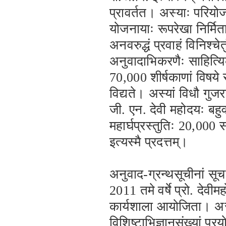
प्रावर्तत। अस्याः परियोज
योजनायाः रूपरेखा निर्मित
अनवरुद्धं प्रवाहं विनिश्चे
अनुवादाभिकरणैः साहित्यिक
70,000 शीर्षकाणां विषये
विद्यते। अस्यां विधौ गुजर
जी. एन. देवी महोदयः बहुव
महार्घप्रस्तुतिः 20,000 स
इत्यस्मै प्रदत्तम्।
अनुवाद-ग्रन्थसूचीनां सूचन
2011 तमे वर्षे प्रो. देव
कार्यशाला आयोजिता। अस्या
विशिष्टाभिज्ञानसंख्यां प्र