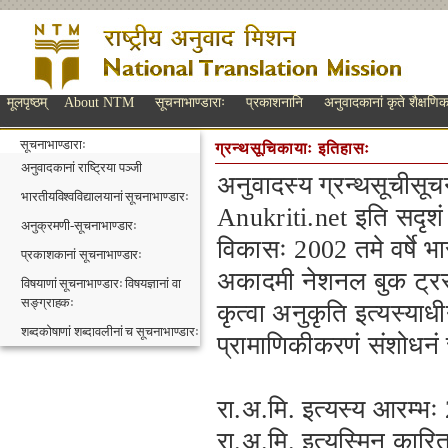
मूलपृष्ठम्
About NTM
सूचनाभाण्डाराः
प्रकाशनानि
अनुवादकानां कृते शैक्षणिक
सूचनाभाण्डाराः
ग्रन्थसूचिकायाः इतिहासः
अनुवादकानां राष्ट्रिया पञ्जी
अनुवादस्य ग्रन्थसूचीसू
भारतीयविश्वविद्यालयानां सूचनाभाण्डारः
Anukriti.net इति सदृशं
अनुक्रमणी-सूचनाभाण्डारः
विकासः 2002 तमे वर्षे भा
प्रकाशकानां सूचनाभाण्डारः
अकादमी नेशनल बुक ट्रस्ट
विषयाणां सूचनाभाण्डारः विषयज्ञानां वा
सङ्ग्राहकः
कृत्वा अनुकृति इत्यस्याधी
शब्दकोषाणां शब्दावलीनां च सूचनाभाण्डारः
प्रामाणिकीकरणं संशोधनं च
रा.अ.मि. इत्यस्य आरम्भः 
रा.अ.मि. इत्यस्मिन् कारित