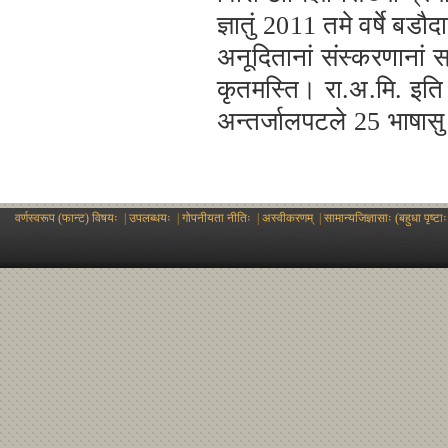
ज्ञातुं 2011 तमे वर्षे ब
अनूदितानां संस्करणानां स
कृतमस्ति। रा.अ.मि. इति अ
अन्तर्जालपटले 25 भाषासु
वर्णस्वरूप (फान्ट) विषयः
|
उपलब्धयः
|
गोपनीयता नीतिः
|
अस्वीकरणम्
|
सामान्यजिज्ञासाः (बहुधा पृष्टाः