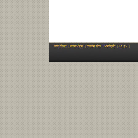
फन्ट विवाद
|
उपलब्धीहरू
|
गोपनीय नीति
|
अस्वीकृति
|
FAQ’s
|