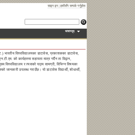
साइन इन
|
हामीसँग सम्पर्क गर्नुहोस
ভাষাসমূহ
टि.) भारतीय विश्वविद्यालयका डाटावेस, प्रकाशकका डाटावेस,
ी.एम. को कार्यहरुमा सहायता मात्र गर्दैन ता विद्वान,
ख्य विश्वविद्यालय र त्यसको पाठ्य सामग्री, विभिन्न विषयका
को जानकारी उपलब्ध गराउँछ। यो डाटावेस विद्यार्थी, शोधार्थी,