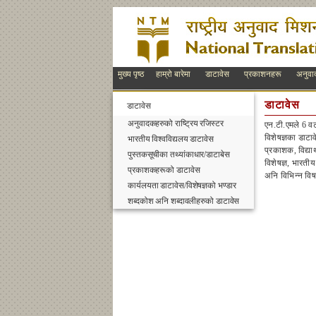
मुख्य पृष्ठ
हाम्रो बारेमा
डाटावेस
प्रकाशनहरू
अनुवा
डाटावेस
डाटावेस
अनुवादकहरुको राष्ट्रिय रजिस्टर
एन.टी.एमले 6 वट
विशेषज्ञका डाटा
भारतीय विश्वविद्यलय डाटावेस
प्रकाशक, विद्या
पुस्तकसूचीका तथ्यांकाधार/डाटाबेस
विशेषज्ञ, भारती
प्रकाशकहरूको डाटावेस
अनि विभिन्न विष
कार्यलयता डाटावेस/विशेषज्ञको भण्डार
शब्दकोश अनि शब्दावलीहरुको डाटावेस