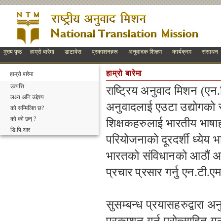
मुख्य पृष्ठ
हाम्रो बारेमा
डाटावेस
प्रकाशनहरू
अनुवादक शिक्षण
कार्यक्रम
संसाधन
हाम्रो बारेमा
हाम्रो बारेमा
उत्पत्ति
राष्ट्रिय अनुवाद मिशन (ए
लक्ष्य अनि उद्देश्य
अनुवादलाई एउटा उद्योगको रूप
को सम्मिलित छ?
को को छन् ?
शिक्षकहरुलाई भारतीय भाषाहर
डि.पि.आर
परियोजनाको दूरदर्शी ध्येय 
भारतको संविधानको आठौं अनुस
प्रचार प्रसार गर्नु एन.टी.एम
सुसम्बन्ध प्रयासहरुद्वारा