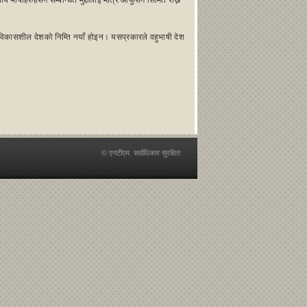
भाषाहरुहसँग सम्बन्धित मुद्दालाई मात्र आफुसँग सिमित राख्ने
ि विकासशील देशको निम्ति नयाँ होइन। यसप्रकारले वहुभाषी देश
© एनटीएम. सर्वाधिकार सुरक्षित