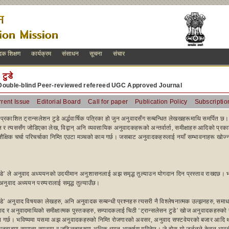
दक शिक्षण
कार्यक्रम
संसाधन
सूचना
संचार
 टुडे
Double-blind Peer-reviewed refereed UGC Approved Journal
rent Issue
Editorial Board
Call for paper
Publication Policy
Subscriptio
रा प्रकाशित ट्रान्सलेशन टुडे अर्द्धवार्षिक पत्रिका हो जुन अनुवादसँग सम्बन्धित लेखखहरूमाथि समर्पित 
र त्यससँग जोडिएका लेख, विद्वान् अनि व्यवसायिक अनुवादकहरूको अन्तर्वार्ता, समीक्षाहरु आदिको प्रक
 शैक्षिक चर्चा परिचर्चाका निम्ति एउटा मञ्चको काम गर्छ। जसबाट अनुवादकहरुलाई नयाँ सम्भावनाहरू खोज्
।
टुडे’ ले अनुवाद अध्ययनको उदयीमान अनुशासनलाई अझ समृद्ध तुल्याउन योगदान दिन प्रस्ताव राख्दछ। 
अनुवाद अध्ययन परम्परालाई समृद्ध तुल्याउँछ।
ुडे’ अनुवाद विषयका लेखहरु, अनि अनुवादक सम्बन्धी प्रश्नहरु त्यसरी नै विश्लेषनात्मक उल्झनहरु, समा
वाद र अनुवादमाथिको समीक्षात्मक पुस्तकहरु, सम्पादकलाई चिठी ‘ट्रान्सलेसन टुडे’ खोज अनुवादकहरुक
न गर्छ। भविष्यमा यसमा अझ अनुवादकहरुको निम्ति रोजगारको अवसर, अनुवाद सफ्टवेयरको बजार आदि थ