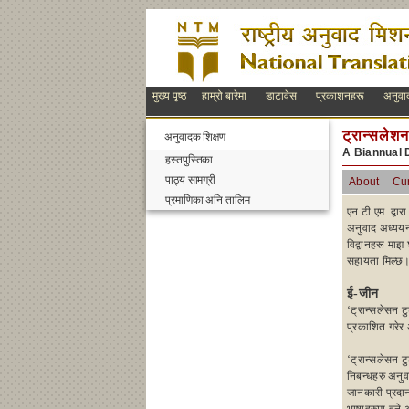
मुख्य पृष्ठ
हाम्रो बारेमा
डाटावेस
प्रकाशनहरू
अनुवा
ट्रान्सलेशन
अनुवादक शिक्षण
A Biannual 
हस्तपुस्तिका
पाठ्य सामग्री
About
Cur
प्रमाणिका अनि तालिम
एन.टी.एम. द्वा
अनुवाद अध्ययन 
विद्वानहरू माझ
सहायता मिल्छ
ई-जीन
‘ट्रान्सलेसन 
प्रकाशित गरेर 
‘ट्रान्सलेसन ट
निबन्धहरु अनु
जानकारी प्रदा