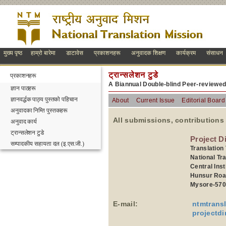
मुख्य पृष्ठ
हाम्रो बारेमा
डाटावेस
प्रकाशनहरू
अनुवादक शिक्षण
कार्यक्रम
संसाधन
ट्रान्सलेशन टुडे
प्रकाशनहरू
A Biannual Double-blind Peer-reviewe
ज्ञान पाठहरू
ज्ञानवर्द्धक पाठ्य पुस्तको पहिचान
About
Current Issue
Editorial Board
अनुवादका निम्ति पुस्तकहरू
All submissions, contributions
अनुवाद कार्य
ट्रान्सलेशन टुडे
Project D
सम्पादकीय सहायता दल (इ.एस.जी.)
Translation
National Tr
Central Inst
Hunsur Roa
Mysore-570
E-mail:
ntmtrans
projectd