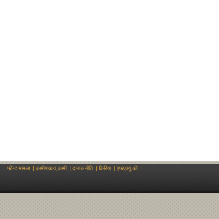
फोन्ट मामला
|
कामीयाकात् कामी
|
दानाङ नीति
|
किरिया
|
एफएक्यू को
|