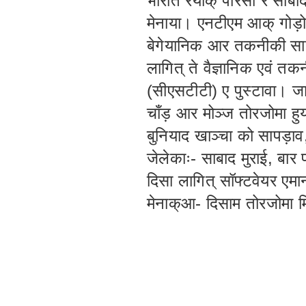
भारोत रेयाक् पारसी रे साबा
मेनाया। एनटीएम आक् गोड़ो
बेगेयानिक आर तकनीकी साब
लागित् ते वैज्ञानिक एवं त
(सीएसटीटी) ए पुस्टावा। जाह
चाँड़ आर मोञ्ज तोरजोमा ह
बुनियाद खाञ्चा को सापड़ा
जेलेकाः- साबाद मुराई, बार 
दिसा लागित् सॉफ्टवेयर एमान
मेनाक्आ- दिसाम तोरजोमा 