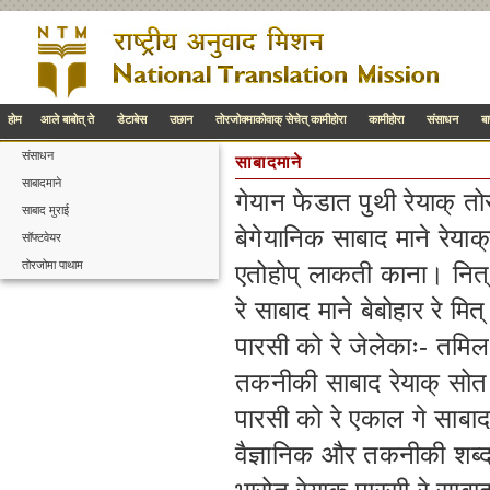
होम
आले बाबोत् ते
डेटाबेस
उछान
तोरजोक्माकोवाक् सेचेत् कामीहोरा
कामीहोरा
संसाधन
ब
संसाधन
साबादमाने
साबादमाने
गेयान फेडात पुथी रेयाक् 
साबाद मुराई
बेगेयानिक साबाद माने रेय
सॉफ्टवेयर
तोरजोमा पाथाम
एतोहोप् लाकती काना। नित् 
रे साबाद माने बेबोहार रे मि
पारसी को रे जेलेकाः- तमिल,
तकनीकी साबाद रेयाक् सोत
पारसी को रे एकाल गे साबा
वैज्ञानिक और तकनीकी शब्