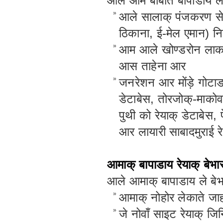
आले आम बाबोत बापाडाय ले
»
आले सालाक् पंजकरण से 
ठिकाना, ई-मेल एमान) नि
»
आम आले खोण्डरोन लाकतीक
आस ताहेना आर
»
जनरेशन आर मोंड़े गोटाङ 
डेटाबेस, तोरजोक्-माको
पुथी को रेयाक् डेटाबेस,
आर लायारी साबादमुराई रे
आमाक् बापाडाय रेयाक् बेभा
आले आमाक् बापाडाय ले बेभ
»
आमाक् नोहोर लेकाते जाह
»
जे नोवाँ साइट रेयाक् ज