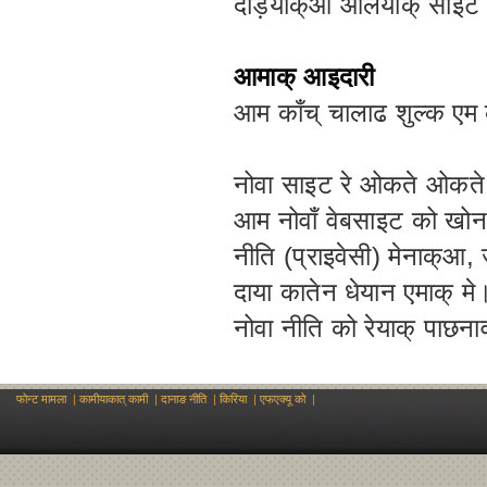
दाड़ेयाक्आ आलेयाक् साइट
आमाक् आइदारी
आम काँच् चालाढ शुल्क एम क
नोवा साइट रे ओकते ओकते र
आम नोवाँ वेबसाइट को खोन
नीति (प्राइवेसी) मेनाक्आ,
दाया कातेन धेयान एमाक् मे
नोवा नीति को रेयाक् पाछना
फोन्ट मामला
|
कामीयाकात् कामी
|
दानाङ नीति
|
किरिया
|
एफएक्यू को
|