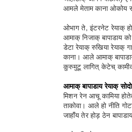
आमले मेताम काना ओकोय सा
ओभाग ते, इंटरनेट रेयाक् ह
आमाक् निजाक् बापाडाय को ज
डेटा रेयाक् रुखिया रेयाक् 
काना। आले आमाक् बापाडाय 
कुरुमुटू लागित् केटेच् का
आमाक् बापाडाय रेयाक् सोद
मिशन रेन आचू कामिया होतेत
ताकोवा। आले हो नीति गोटा
जाहाँय तेर होड़ ठेन बापाड