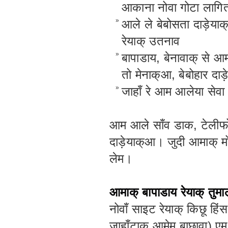
आकाना नोवा गोटा लागित्
»
आले ले बेबोसता दाड़ेया
रेयाक् उतनाव
»
बापाडाय, बेनावाक् से आम
तो मेनाक्आ, बेबोहार दाड
»
जाहाँ रे आम आलेया सेवा 
आम आले साँव डाक, टेलीफो
दाड़ेयाक्आ। जुदी आमाक् 
लेम।
आमाक् बापाडाय रेयाक् तुम
नोवाँ साइट रेयाक् किछू हिं
जाहाँटाक् आमेम बाछावा) ए