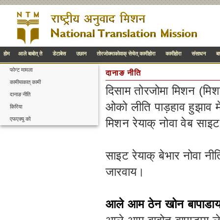
होम
आले बाबोत् ते
डेटाबेस
उछान
तोरजोक्माकोवाक् सेचेत् कामीहोरा
कामीहोरा
संसाधन
ब
फोन्ट मामला
दानाङ नीति
कामीयाकात् कामी
दिसाम तोरजोमा मिशन (मिश
दानाङ नीति
ओको लीति पाड़हाव हुझाव 
किरिया
एफएक्यू को
मिशन रेयाक् नोवा वेब साइट 
साइट रेयाक् बेभार नोवा नी
जारवाय।
आले आम ठेन खोन बापाडाय 