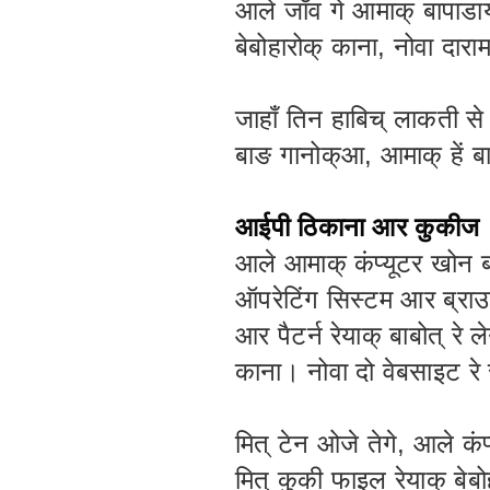
आले जाँव गे आमाक् बापाडाय
बेबोहारोक् काना, नोवा दारा
जाहाँ तिन हाबिच् लाकती से
बाङ गानोक्आ, आमाक् हें ब
आईपी ठिकाना आर कुकीज
आले आमाक् कंप्यूटर खोन ब
ऑपरेटिंग सिस्टम आर ब्राउ
आर पैटर्न रेयाक् बाबोत् रे
काना। नोवा दो वेबसाइट रे 
मित् टेन ओजे तेगे, आले कंप्
मित् कुकी फाइल रेयाक् बेब