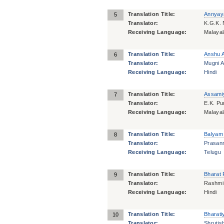
Translation Title:
Annya
5
Translator:
K.G.K. 
Receiving Language:
Malaya
Translation Title:
Anshu 
6
Translator:
Mugni 
Receiving Language:
Hindi
Translation Title:
Assamiy
7
Translator:
E.K. P
Receiving Language:
Malaya
Translation Title:
Balyam
8
Translator:
Prasan
Receiving Language:
Telugu
Translation Title:
Bharat 
9
Translator:
Rashmi 
Receiving Language:
Hindi
Translation Title:
Bharati
10
Translator:
Shrutis