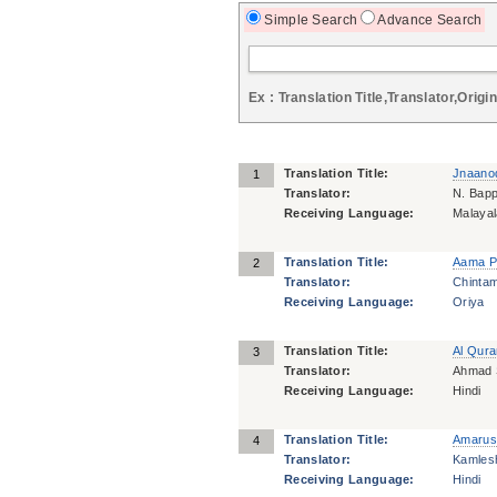
Simple Search
Advance Search
Ex : Translation Title,Translator,Origin
Translation Title:
Jnaano
1
Translator:
N. Bap
Receiving Language:
Malaya
Translation Title:
Aama P
2
Translator:
Chintam
Receiving Language:
Oriya
Translation Title:
Al Qura
3
Translator:
Ahmad 
Receiving Language:
Hindi
Translation Title:
Amarus
4
Translator:
Kamles
Receiving Language:
Hindi