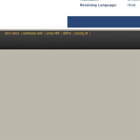
Receiving Language:
Hindi
फोन्ट मामला
|
कामीयाकात् कामी
|
दानाङ नीति
|
किरिया
|
एफएक्यू को
|