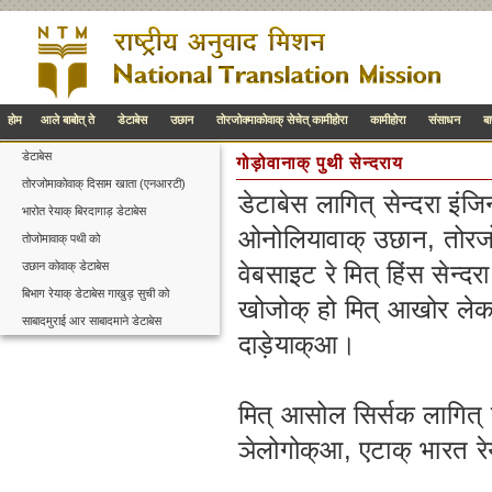
होम
आले बाबोत् ते
डेटाबेस
उछान
तोरजोक्माकोवाक् सेचेत् कामीहोरा
कामीहोरा
संसाधन
ब
डेटाबेस
गोड़ोवानाक् पुथी सेन्दराय
तोरजोमाकोवाक् दिसाम खाता (एनआरटी)
डेटाबेस लागित् सेन्दरा इं
भारोत रेयाक् बिरदागाड़ डेटाबेस
ओनोलियावाक् उछान, तोरजोमा
तोजोमावाक् पथी को
उछान कोवाक् डेटाबेस
वेबसाइट रे मित् हिंस सेन्दर
बिभाग रेयाक् डेटाबेस गाखुड़ सुची को
खोजोक् हो मित् आखोर लेका
साबादमुराई आर साबादमाने डेटाबेस
दाड़ेयाक्आ।
मित् आसोल सिर्सक लागित् म
ञेलोगोक्आ, एटाक् भारत रे