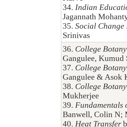
34.
Indian Educati
Jagannath Mohant
35.
Social Change 
Srinivas
36.
College Botany 
Gangulee, Kumud S
37.
College Botany 
Gangulee & Asok 
38.
College Botany 
Mukherjee
39.
Fundamentals o
Banwell, Colin N;
40.
Heat Transfer
b