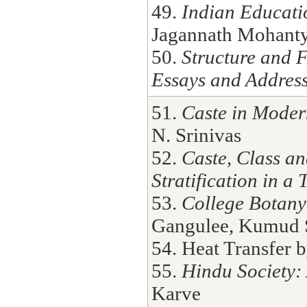
49.
Indian Educati
Jagannath Mohant
50.
Structure and F
Essays and Addres
51.
Caste in Moder
N. Srinivas
52.
Caste, Class a
Stratification in a 
53.
College Botany 
Gangulee, Kumud S
54. Heat Transfer 
55.
Hindu Society: 
Karve