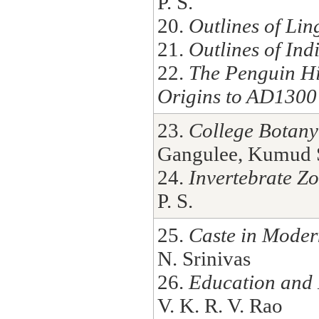
P. S.
20.
Outlines of Lin
21.
Outlines of In
22.
The Penguin His
Origins to AD1300
23.
College Botany 
Gangulee, Kumud S
24.
Invertebrate Z
P. S.
25.
Caste in Moder
N. Srinivas
26.
Education and
V. K. R. V. Rao