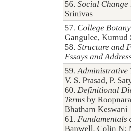
56.
Social Change 
Srinivas
57.
College Botany 
Gangulee, Kumud S
58.
Structure and F
Essays and Addres
59.
Administrative
V. S. Prasad, P. Sa
60.
Definitional Di
Terms
by Roopnara
Bhatham Keswani
61.
Fundamentals o
Banwell, Colin N;