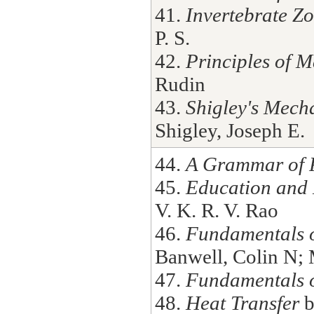
41.
Invertebrate Z
P. S.
42.
Principles of M
Rudin
43.
Shigley's Mech
Shigley, Joseph E.
44.
A Grammar of P
45.
Education and
V. K. R. V. Rao
46.
Fundamentals o
Banwell, Colin N;
47.
Fundamentals o
48.
Heat Transfer
b