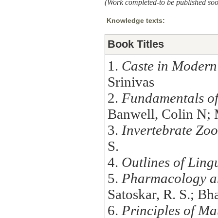
(Work completed-to be published so
Knowledge texts:
Book Titles
1.
Caste in Modern
Srinivas
2.
Fundamentals of
Banwell, Colin N;
3.
Invertebrate Zo
S.
4.
Outlines of Lingu
5.
Pharmacology a
Satoskar, R. S.; Bh
6.
Principles of Ma