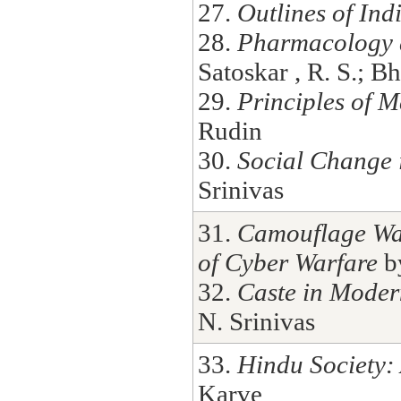
27.
Outlines of In
28.
Pharmacology 
Satoskar , R. S.; B
29.
Principles of M
Rudin
30.
Social Change 
Srinivas
31.
Camouflage War
of Cyber Warfare
by
32.
Caste in Moder
N. Srinivas
33.
Hindu Society: 
Karve