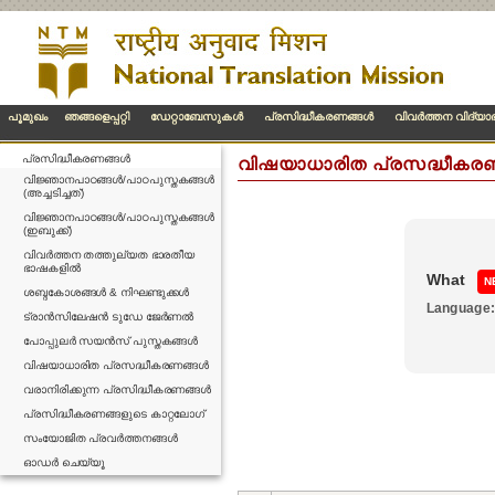
പൂമുഖം
ഞങ്ങളെപ്പറ്റി
ഡേറ്റാബേസുകള്‍
പ്രസിദ്ധീകരണങ്ങള്‍
വിവര്‍ത്തന വിദ്യ
പ്രസിദ്ധീകരണങ്ങള്‍
വിഷയാധാരിത പ്രസദ്ധീകര
വിജ്ഞാനപാഠങ്ങൾ/പാഠപുസ്തകങ്ങൾ
(അച്ചടിച്ചത്)
വിജ്ഞാനപാഠങ്ങൾ/പാഠപുസ്തകങ്ങൾ
(ഇബുക്ക്)
വിവർത്തന തത്തുല്യത ഭാരതീയ
ഭാഷകളിൽ
What
N
ശബ്ദകോശങ്ങൾ & നിഘണ്ടുക്കൾ
Language
ട്രാൻസിലേഷൻ ടുഡേ ജേർണൽ
പോപ്പുലർ സയൻസ് പുസ്തകങ്ങൾ
വിഷയാധാരിത പ്രസദ്ധീകരണങ്ങൾ
വരാനിരിക്കുന്ന പ്രസിദ്ധീകരണങ്ങൾ
പ്രസിദ്ധീകരണങ്ങളുടെ കാറ്റലോഗ്
സംയോജിത പ്രവർത്തനങ്ങൾ
ഓഡർ ചെയ്യൂ