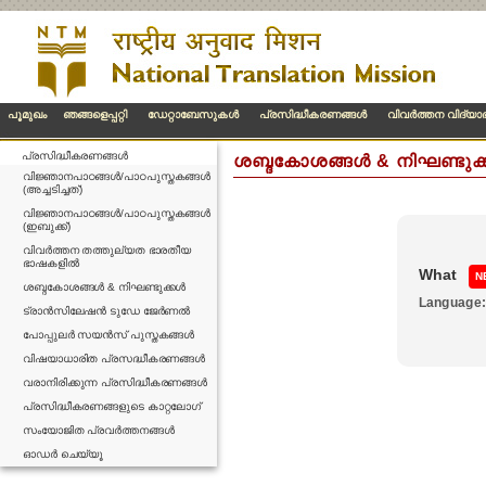
പൂമുഖം
ഞങ്ങളെപ്പറ്റി
ഡേറ്റാബേസുകള്‍
പ്രസിദ്ധീകരണങ്ങള്‍
വിവര്‍ത്തന വിദ്യ
പ്രസിദ്ധീകരണങ്ങള്‍
ശബ്ദകോശങ്ങൾ & നിഘണ്ടുക
വിജ്ഞാനപാഠങ്ങൾ/പാഠപുസ്തകങ്ങൾ
(അച്ചടിച്ചത്)
വിജ്ഞാനപാഠങ്ങൾ/പാഠപുസ്തകങ്ങൾ
(ഇബുക്ക്)
വിവർത്തന തത്തുല്യത ഭാരതീയ
ഭാഷകളിൽ
What
N
ശബ്ദകോശങ്ങൾ & നിഘണ്ടുക്കൾ
Language
ട്രാൻസിലേഷൻ ടുഡേ ജേർണൽ
പോപ്പുലർ സയൻസ് പുസ്തകങ്ങൾ
വിഷയാധാരിത പ്രസദ്ധീകരണങ്ങൾ
വരാനിരിക്കുന്ന പ്രസിദ്ധീകരണങ്ങൾ
പ്രസിദ്ധീകരണങ്ങളുടെ കാറ്റലോഗ്
സംയോജിത പ്രവർത്തനങ്ങൾ
ഓഡർ ചെയ്യൂ