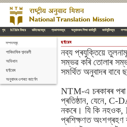
গৃহ
NTMৰ বিষয়ে
ডাটাবেছসমূহ
প্ৰকাশনসমূহ
অনুবাদকৰ শিক্ষা কাৰ্যসূচী
কাৰ্যসূচীসমূহ
সম্পদ
ছফ্টৱেৰ
সম্পদসমূহ
নব্য প্ৰযুক্তিয়ে তুলন
পাৰিভাষিক শব্দাৱলী
সম্ভৱ কৰি তোলাৰ সম্ভাৱ
অভিধান
সমৰ্থিত অনুবাদৰ বাবে 
ছফ্টৱেৰ
অনুবাদৰ ওপৰত জাৰ্ণেল
NTM-এ চৰকাৰৰ পৰা প্ৰ
প্ৰতিষ্ঠান, যেনে, C-
নকৰে। যি কি নহওক, 
প্ৰশিক্ষণত অংশগ্ৰহণ 