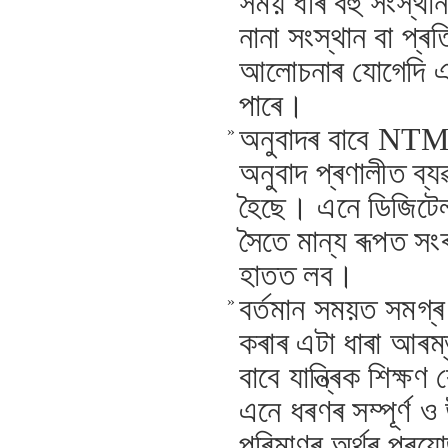
সময় ধৰি বহু সংস্থ
নানা সংস্থান বা প্ৰ
আলোচনাৰ যোগেদি এ
পাৰে।
অনুবাদৰ বাবে NTM-
»
অনুবাদ প্ৰণালীত ব্
হৈছে। এনে ডিজিটে
সৈতে মান্য ৰূপত সং
হাতত লব।
বৰ্তমান সময়ত সমগ্ৰ 
»
কৰাৰ এটা ধাৰা আৰম্
বাবে যান্ত্ৰিক শিক
এনে ধৰণৰ সম্পূৰ্ণ ও
পৰিমাণৰ অৰ্থৰ প্ৰয়