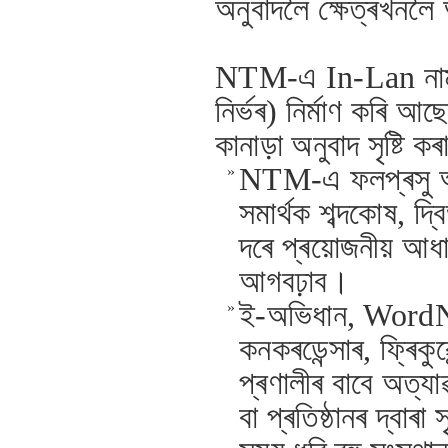
অনুবাদলৈ ক্ষেত্ৰখনলৈ
NTM-এ In-Lan নামৰ এ
নিৰ্ভৰ) নিৰ্মাণ কৰি আছ
কানাড়া অনুবাদ সৃষ্টি ক
NTM-এ ফলপ্ৰসু আৰু
»
সমাৰ্থক শব্দকোষ, দ্
দৰে প্ৰয়োজনীয় আধাৰ ব
আগবঢ়াব।
ই-অভিধান, WordNet
»
কনকৰডেন্সাৰ, ফ্ৰিকুৱ
প্ৰণালীৰ বাবে অত্
বা প্ৰতিষ্ঠানৰ দ্বাৰ