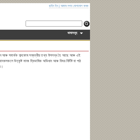
ছাইন ইন
|
আমাৰ লগত যোগাযোগ কৰক
ভাষাসমূহ
ান আৰু সমাৰ্থক শব্দকোষ সম্বন্ধীয় তথ্য উপলব্ধ হৈ আছে আৰু এই
লে উত্কৃষ্ট মানৰ দ্বিভাষিক অভিধান আৰু বিষয় নিৰ্দিষ্ট বা পাঠ
িব।