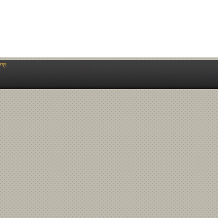
মূহ
|