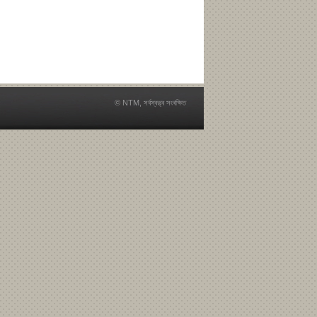
© NTM, সৰ্বস্বত্ত্ব সংৰক্ষিত