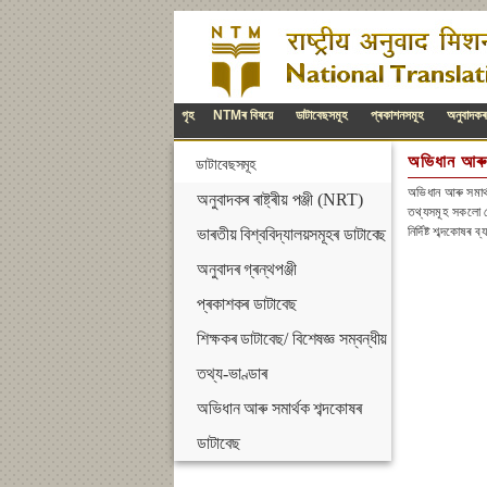
গৃহ
NTMৰ বিষয়ে
ডাটাবেছসমূহ
প্ৰকাশনসমূহ
অনুবাদকৰ শ
অভিধান আৰু 
ডাটাবেছসমূহ
অভিধান আৰু সমাৰ্
অনুবাদকৰ ৰাষ্ট্ৰীয় পঞ্জী (NRT)
তথ্যসমূহ সকলো লো
নিৰ্দিষ্ট শব্দকোষৰ
ভাৰতীয় বিশ্ববিদ্যালয়সমূহৰ ডাটাবেছ
অনুবাদৰ গ্ৰন্থপঞ্জী
প্ৰকাশকৰ ডাটাবেছ
শিক্ষকৰ ডাটাবেছ/ বিশেষজ্ঞ সম্বন্ধীয়
তথ্য-ভাণ্ডাৰ
অভিধান আৰু সমাৰ্থক শব্দকোষৰ
ডাটাবেছ