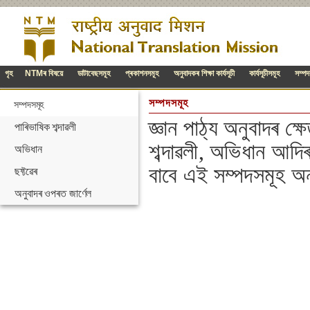
গৃহ
NTMৰ বিষয়ে
ডাটাবেছসমূহ
প্ৰকাশনসমূহ
অনুবাদকৰ শিক্ষা কাৰ্যসূচী
কাৰ্যসূচীসমূহ
সম্পদ
সম্পদসমূহ
সম্পদসমূহ
জ্ঞান পাঠ্য অনুবাদৰ 
পাৰিভাষিক শব্দাৱলী
শব্দাৱলী, অভিধান আদি
অভিধান
বাবে এই সম্পদসমূহ 
ছফ্টৱেৰ
অনুবাদৰ ওপৰত জাৰ্ণেল