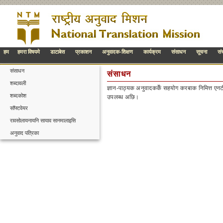
हम
हमरा विषयमे
डाटाबेस
प्रकाशन
अनुवादक-शिक्षण
कार्यक्रम
संसाधन
सूचना
सं
संसाधन
संसाधन
शब्दावली
ज्ञान-पाठ्यक अनुवादककेँ सहयोग करबाक निमित्त 
शब्दकोश
उपलब्ध अछि।
सॉफ्टवेयर
रावसोलायनायनि सायाव सानमालाइसि
अनुवाद पत्रिका