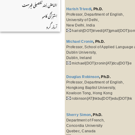
اشاعتن ہُند تفصیلی فہرست
Harish Trivedi
, Ph.D.
اشتِرٲکی کامہٕ
Professor, Department of English,
University of Delhi,
آرڈر کٔرو
New Delhi, India
harish[DOT]trivedi[AT]gmail[DOT]co
Michael Cronin
, Ph.D.
Professor, School of Applied Language a
Dublin University,
Dublin, Ireland
michael[DOT]cronin[AT]dcu[DOT]ie
Douglas Robinson
, Ph.D.
Professor, Department of English,
Hongkong Baptist University,
Kowloon Tong, Hong Kong
robinson[AT]hkbu[DOT]edu[DOT]hk
Sherry Simon
, Ph.D.
Department of French,
Concordia University
Quebec, Canada