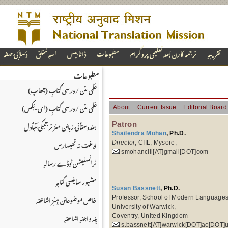
تقریبہٕ
ترجمہ کارن ہُںد تعلیمی پروگرام
مطبوعات
ڈاٹا بیس
اسہِ مُتلق
دٔسلٲبۍ صفہ
مطبوعات
عٔلمی متن / درسی کتابِ (چھاپ)
عٔلمی متن / درسی کتابِ (ای-بُکس)
About
Current Issue
Editorial Board
ہندوستٲنۍ زبانن منز ترجمٕکۍ مُتبٲدل
Patron
Shailendra Mohan
, Ph.D.
لۄغت تہ تھیسارس
Director
, CIIL, Mysore,
smohanciil[AT]gmail[DOT]com
ٹرانسلیشن ٹوڈے رسالہٕ
مشہور ساینسی کتابہٕ
Susan Bassnett
, Ph.D.
خاص موضوعاتن ہٕنزِ اشاعتہ
Professor, School of Modern Languages
University of Warwick,
یٕنہ واجنہٕ اشاعتہٕ
Coventry, United Kingdom
s.bassnett[AT]warwick[DOT]ac[DOT]