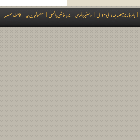
فانٹ مسلہٕ
|
حصوٗلیاٍبی یہِ
|
پردٕ پوٗشی پالسی
|
دستبردٲری
|
بار بار پرژھنہٕ یِنہٕ والۍ سوال
|