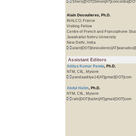
Sherry[DOT]Simon[AT]concordia[DO
Alain Desoulieres, Ph.D.
INALCO, France
Visiting Fellow
Centre of French and Francophone Stu
Jawaharlal Nehru University
New Delhi, India
alain[DOT]desoulieres[AT]wanadoo[
Assistant Editors
Aditya Kumar Panda
, Ph.D.
NTM, CIIL, Mysore
pandaaditya14[AT]gmail[DOT]com
Abdul Halim
, Ph.D.
NTM, CIIL, Mysore
rahi[DOT]halim[AT]gmail[DOT]com