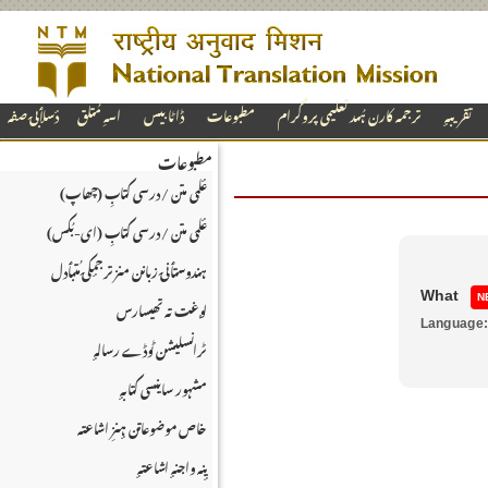
تقریبہٕ
ترجمہ کارن ہُںد تعلیمی پروگرام
مطبوعات
ڈاٹا بیس
اسہِ مُتلق
دٔسلٲبۍ صفہ
مطبوعات
عٔلمی متن / درسی کتابِ (چھاپ)
عٔلمی متن / درسی کتابِ (ای-بُکس)
ہندوستٲنۍ زبانن منز ترجمٕکۍ مُتبٲدل
What
N
لۄغت تہ تھیسارس
Language
ٹرانسلیشن ٹوڈے رسالہٕ
مشہور ساینسی کتابہٕ
خاص موضوعاتن ہٕنزِ اشاعتہ
یٕنہ واجنہٕ اشاعتہٕ