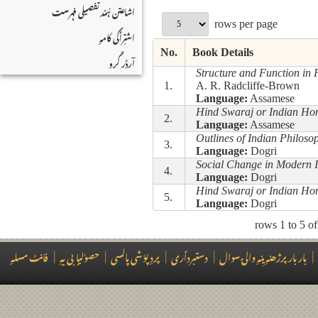
اشاعتن ہُند تفصیلی فہرست
rows per page
اشتِرٲکی کامہٕ
No.
Book Details
آرڈر کٔرو
Structure and Function in P
1.
A. R. Radcliffe-Brown
Language:
Assamese
Hind Swaraj or Indian Ho
2.
Language:
Assamese
Outlines of Indian Philoso
3.
Language:
Dogri
Social Change in Modern 
4.
Language:
Dogri
Hind Swaraj or Indian Ho
5.
Language:
Dogri
rows 1 to 5 o
فانٹ مسلہٕ
|
حصوٗلیاٍبی یہِ
|
پردٕ پوٗشی پالسی
|
دستبردٲری
|
بار بار پرژھنہٕ یِنہٕ والۍ سوال
|