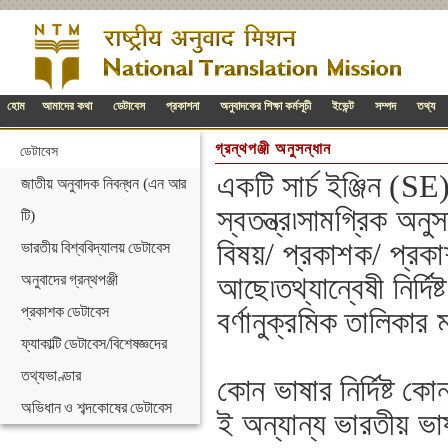
হোম
আমাদের কথা
ডেটাবেস
প্রকাশনা
অনুবাদকের শিক্ষা কর্মসূচী
ইভেন্ট
সম্পদ
তথ্য
গ্রন্থপঞ্জী অনুসন্ধান
ডেটাবেস
একটি সার্চ ইঞ্জিন (SE
জাতীয় অনুবাদক নিবন্ধন (এন আর
স্বতন্ত্র৷সামগ্রিক অ
টি)
বিষয়/ প্রকাশক/ প্রকাশ
ভারতীয় বিশ্ববিদ্যালয় ডেটাবেস
অনুবাদের গ্রন্থপঞ্জী
আছে৷তথ্যান্বেষী নির্দি
প্রকাশক ডেটাবেস
বর্ণানুক্রমিক তালিকার 
ফ্যাকাল্টি ডেটাবেস/বিশেষজ্ঞদের
তথ্যভাণ্ডার
কোন ভাষার নির্দিষ্ট কো
অভিধান ও শব্দকোষের ডেটাবেস
ই অন্যান্য ভারতীয় ভা