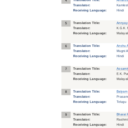
Translation Title:
Amarus
4
Translator:
Kamles
Receiving Language:
Hindi
Translation Title:
Annya
5
Translator:
K.G.K. 
Receiving Language:
Malaya
Translation Title:
Anshu 
6
Translator:
Mugni 
Receiving Language:
Hindi
Translation Title:
Assamiy
7
Translator:
E.K. P
Receiving Language:
Malaya
Translation Title:
Balyam
8
Translator:
Prasan
Receiving Language:
Telugu
Translation Title:
Bharat 
9
Translator:
Rashmi 
Receiving Language:
Hindi