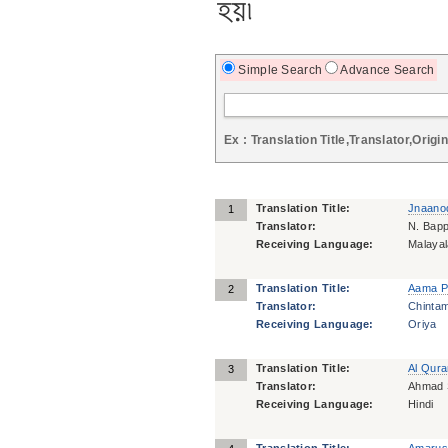
হয়৷
Simple Search
Advance Search
Ex : Translation Title,Translator,Origin
Translation Title:
Jnaano
1
Translator:
N. Bap
Receiving Language:
Malaya
Translation Title:
Aama P
2
Translator:
Chintam
Receiving Language:
Oriya
Translation Title:
Al Qura
3
Translator:
Ahmad 
Receiving Language:
Hindi