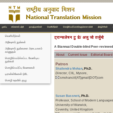
முகப்பு
எங்களைப் பற்றி
தரவுத்தளங்கள்
வெளியீடுகள்
மொழிபெயர்ப்பாளர்களுக்கான கல்வி
நிகழ்ச்சிகள்
வெளியீடுகள்
ट्रान्सलेषन टु डे/ अजु जो तर्जुमो
அறிவுசார் நூல்கள்
A Biannual Double-blind Peer-reviewe
அறிவுசார் நூல்களை அடையாளம்
காணுதல்
About
Current Issue
Editorial Board
மொழிபெயர்க்கப்பட வேண்டிய
நூல்கள்
Patron
மொழிபெயர்ப்பு வேலைகள்
Shailendra Mohan
, Ph.D.
Director
, CIIL, Mysore,
டிரான்ஸ்லேசன் டுடே
smohanciil[AT]gmail[DOT]com
மொழி உதவிக் குழு
Susan Bassnett
, Ph.D.
Professor, School of Modern Languages
University of Warwick,
Coventry, United Kingdom