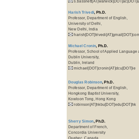
s.bassnett[AT]warwick[DOT]ac[DOT]
Harish Trivedi
, Ph.D.
Professor, Department of English,
University of Delhi,
New Delhi, India
harish[DOT]trivedi[AT]gmail[DOT]co
Michael Cronin
, Ph.D.
Professor, School of Applied Language a
Dublin University,
Dublin, Ireland
michael[DOT]cronin[AT]dcu[DOT]ie
Douglas Robinson
, Ph.D.
Professor, Department of English,
Hongkong Baptist University,
Kowloon Tong, Hong Kong
robinson[AT]hkbu[DOT]edu[DOT]hk
Sherry Simon
, Ph.D.
Department of French,
Concordia University
Quebec, Canada