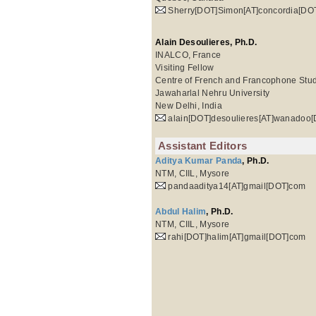
Sherry[DOT]Simon[AT]concordia[DO
Alain Desoulieres, Ph.D.
INALCO, France
Visiting Fellow
Centre of French and Francophone Stu
Jawaharlal Nehru University
New Delhi, India
alain[DOT]desoulieres[AT]wanadoo[
Assistant Editors
Aditya Kumar Panda
, Ph.D.
NTM, CIIL, Mysore
pandaaditya14[AT]gmail[DOT]com
Abdul Halim
, Ph.D.
NTM, CIIL, Mysore
rahi[DOT]halim[AT]gmail[DOT]com