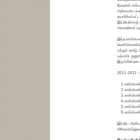
நேஷனல் கார்ப
அதிகமாக பயன
தயாரிக்கப்பட்ட
இந்தியமொழி நி
அகராதிகள் உர
இந்த லாங்மென
வெளிகொண்டுவர
மற்றும் தமிழ
பஞ்சாபி, குஜர
இருக்கின்றன.
2011-2012 –இ
1.
லாங்மென்
2.
லாங்மென்
3.
லாங்மென்
4.
லாங்மென்
5.
லாங்மென்
6.
லாங்மென்
இந்திய அரசிய
விரிவுபடுத்து