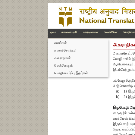
முகப்பு
எங்களைப் பற்றி
தரவுத்தளங்கள்
வெளியீடுகள்
மொழிபெயர்
வளங்கள்
அகராதிக
கலைச்சொற்கள்
அகராதிகள், ச
அகராதிகள்
மொழிகளில் இர
ஆகியவையும், அ
மென்பொருள்
இடம்பெற்றுள்ள
மொழிபெயர்ப்பு இதழ்கள்
பல்வேறு இந்த
மேற்கொண்டுள
a) 1) இரும
b) 2) இரும
இருமொழி அடி
மைசூரில் உள்
லாங்மென் பிய
இருமொழி அகரா
தொடங்கப்படும
என்றெண்ணப்பட்