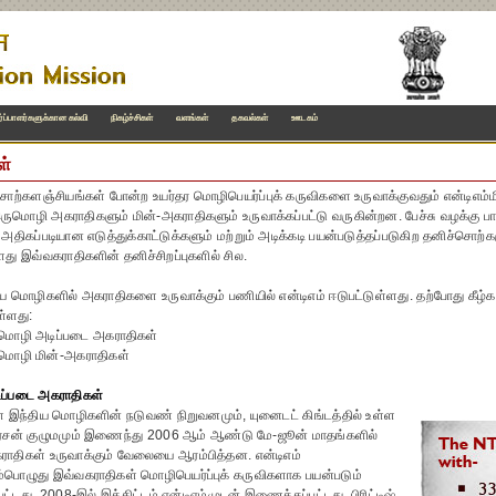
ப்பாளர்களுக்கான கல்வி
நிகழ்ச்சிகள்
வளங்கள்
தகவல்கள்
ஊடகம்
ள்
ொற்களஞ்சியங்கள் போன்ற உயர்தர மொழிபெயர்ப்புக் கருவிகளை உருவாக்குவதும் என்டிஎம்மி
ுமொழி அகராதிகளும் மின்-அகராதிகளும் உருவாக்கப்பட்டு வருகின்றன. பேச்சு வழக்கு ப
திகப்படியான எடுத்துக்காட்டுக்களும் மற்றும் அடிக்கடி பயன்படுத்தப்படுகிற தனிச்சொற்
து இவ்வகராதிகளின் தனிச்சிறப்புகளில் சில.
ிய மொழிகளில் அகராதிகளை உருவாக்கும் பணியில் என்டிஎம் ஈடுபட்டுள்ளது. தற்போது
்ளது:
ொழி அடிப்படை அகராதிகள்
ொழி மின்-அகராதிகள்
ப்படை அகராதிகள்
ள இந்திய மொழிகளின் நடுவண் நிறுவனமும், யுனைடட் கிங்டத்தில் உள்ள
ர்சன் குழுமமும் இணைந்து 2006 ஆம் ஆண்டு மே-ஜூன் மாதங்களில்
திகள் உருவாக்கும் வேலையை ஆரம்பித்தன. என்டிஎம்
்பொழுது இவ்வகராதிகள் மொழிபெயர்ப்புக் கருவிகளாக பயன்படும்
டது. 2008-இல் இத்திட்டம் என்டிஎம்முடன் இணைக்கப்பட்டது. பிரிட்டிஷ்