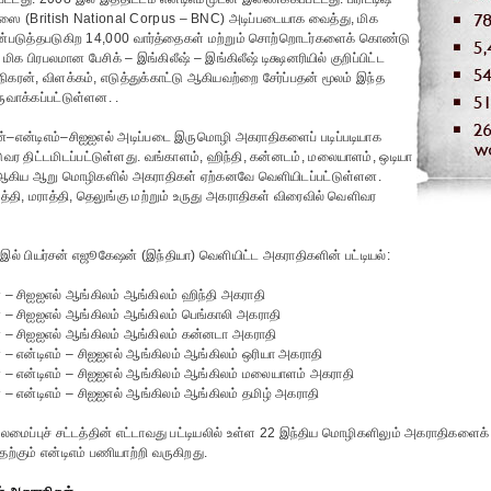
ஸை (British National Corpus – BNC) அடிப்படையாக வைத்து, மிக
்படுத்தபடுகிற 14,000 வார்த்தைகள் மற்றும் சொற்றொடர்களைக் கொண்டு
 மிக பிரபலமான பேசிக் – இங்கிலீஷ் – இங்கிலீஷ் டிக்ஷனரியில் குறிப்பிட்ட
கரன், விளக்கம், எடுத்துக்காட்டு ஆகியவற்றை சேர்ப்பதன் மூலம் இந்த
ுவாக்கப்பட்டுள்ளன. .
்–என்டிஎம்–சிஐஐஎல் அடிப்படை இருமொழி அகராதிகளைப் படிப்படியாக
 திட்டமிடப்பட்டுள்ளது. வங்காளம், ஹிந்தி, கன்னடம், மலையாளம், ஒடியா
் ஆகிய ஆறு மொழிகளில் அகராதிகள் ஏற்கனவே வெளியிடப்பட்டுள்ளன.
ாத்தி, மராத்தி, தெலுங்கு மற்றும் உருது அகராதிகள் விரைவில் வெளிவர
ல் பியர்சன் எஜூகேஷன் (இந்தியா) வெளியிட்ட அகராதிகளின் பட்டியல்:
 – சிஐஐஎல் ஆங்கிலம் ஆங்கிலம் ஹிந்தி அகராதி
 – சிஐஐஎல் ஆங்கிலம் ஆங்கிலம் பெங்காலி அகராதி
 – சிஐஐஎல் ஆங்கிலம் ஆங்கிலம் கன்னடா அகராதி
 – என்டிஎம் – சிஐஐஎல் ஆங்கிலம் ஆங்கிலம் ஒரியா அகராதி
 – என்டிஎம் – சிஐஐஎல் ஆங்கிலம் ஆங்கிலம் மலையாளம் அகராதி
 – என்டிஎம் – சிஐஐஎல் ஆங்கிலம் ஆங்கிலம் தமிழ் அகராதி
லமைப்புச் சட்டத்தின் எட்டாவது பட்டியலில் உள்ள 22 இந்திய மொழிகளிலும் அகராதிகள
வதற்கும் என்டிஎம் பணியாற்றி வருகிறது.