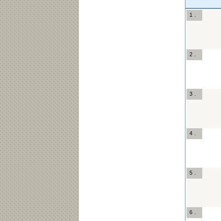
1 .
2 .
3 .
4 .
5 .
6 .