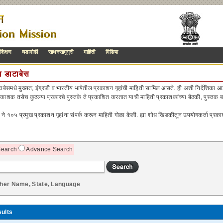
रशिक्षण
घडामोडी
साधनसामुग्री
माहिती
मिडिया
ा डाटाबेस
ाबेसमधे मुख्यत; इंग्रजी व भारतीय भाषेतील प्रकाशन गृहांची माहिती सामिल असते. ही अशी निर्देशिका आह
ाशक तसेच कुठल्या प्रकारचे पुस्तके ते प्रकाशित करतात याची माहिती प्रकाशकांच्या बैठकी, पुस्तक
े १०५ प्रमुख प्रकाशन गृहांना संपर्क करून माहिती गोळा केली. ह्या शोध खिडकीतून उपयोगकर्ता प्रकाश
Search
Advance Search
sher Name, State, Language
ults