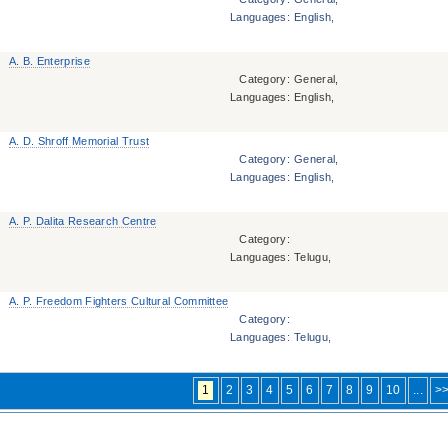
Languages:
English,
A. B. Enterprise
Category:
General,
Languages:
English,
A. D. Shroff Memorial Trust
Category:
General,
Languages:
English,
A. P. Dalita Research Centre
Category:
Languages:
Telugu,
A. P. Freedom Fighters Cultural Committee
Category:
Languages:
Telugu,
1
2
3
4
5
6
7
8
9
10
...
>