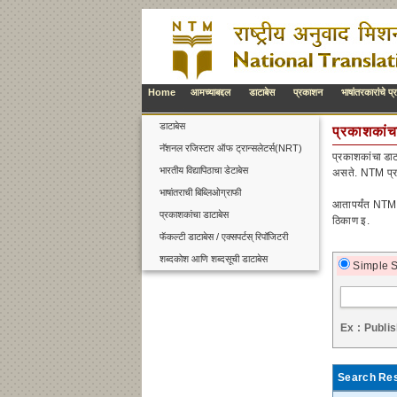
Home
आमच्याबद्दल
डाटाबेस
प्रकाशन
भाषांतरकारांचे प्
डाटाबेस
प्रकाशकांच
नॅशनल रजिस्टार ऑफ ट्रान्सलेटर्स(NRT)
प्रकाशकांचा डाट
भारतीय विद्यापिठाचा डेटाबेस
असते. NTM प्रक
भाषांतराची बिब्लिओग्राफी
आतापर्यंत NTM न
प्रकाशकांचा डाटाबेस
ठिकाण इ.
फॅकल्टी डाटाबेस / एक्सपर्टस् रिपॉजिटरी
शब्दकोश आणि शब्दसूची डाटाबेस
Simple 
Ex : Publi
Search Res