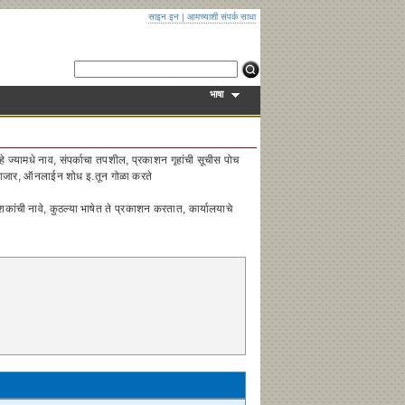
साइन इन
|
आमच्याशी संपर्क साधा
भाषा
े ज्यामधे नाव, संपर्काचा तपशील, प्रकाशन गृहांची सूचीस पोच
 बाजार, ऑनलाईन शोध इ.तून गोळा करते
कांची नावे, कुठल्या भाषेत ते प्रकाशन करतात, कार्यालयाचे