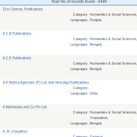
Total No of records found :
4449
21st Century Publications
Category:
Humanities & Social Sciences,
Languages:
Punjabi,
A C B Publications
Category:
Humanities & Social Sciences,
Languages:
Bengali,
A C E Publications
Category:
Humanities & Social Sciences, 
Languages:
Bengali,
A K Mishra Agencies (P) Ltd. And New Age Publications
Category:
Languages:
Odia,
A Mukherjee and Co Pvt Ltd
Category:
Humanities & Social Sciences,
Translation,
Languages:
Bengali,
A. B. Chaudhuri
Category:
General,