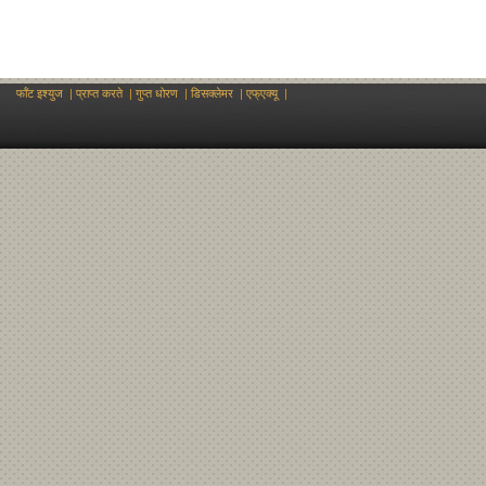
फॉंट इश्युज
|
प्राप्त करते
|
गुप्त धोरण
|
डिसक्लेमर
|
एफ्एक्यू
|