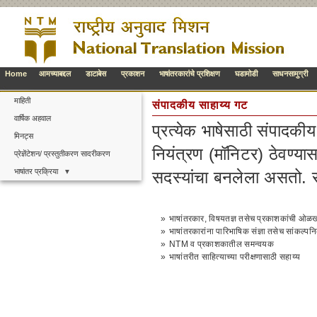
Home
आमच्याबद्दल
डाटाबेस
प्रकाशन
भाषांतरकारांचे प्रशिक्षण
घडामोडी
साधनसामुग्री
माहिती
संपादकीय साहाय्य गट
वार्षिक अहवाल
प्रत्येक भाषेसाठी संपादकीय
मिनट्स
नियंत्रण (मॉनिटर) ठेवण्या
प्रेज्ञेंटेशन/ प्रस्तुतीकरण सादरीकरण
भाषांतर प्रक्रिया
सदस्यांचा बनलेला असतो. 
»
भाषांतरकार, विषयतज्ञ तसेच प्रकाशकांची ओळ
»
भाषांतरकारांना पारिभाषिक संज्ञा तसेच सांकल्पन
»
NTM व प्रकाशकातील समन्वयक
»
भाषांतरीत साहित्याच्या परीक्षणासाठी सहाय्य