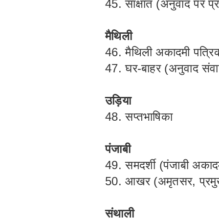
45. साक्षात (अनुवाद पर प
मैथिली
46. मैथिली अकादमी पत्रिक
47. घर-बाहर (अनुवाद संव
उड़िया
48. सप्तभाषिका
पंजाबी
49. समदर्शी (पंजाबी अकाद
50. आखर (अमृतसर, प्रमुख
संथाली