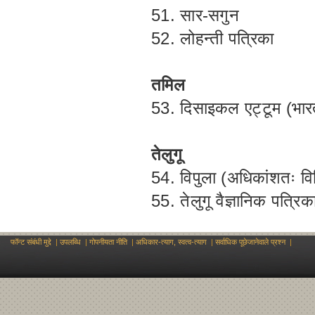
51. सार-सगुन
52. लोहन्ती पत्रिका
तमिल
53. दिसाइकल एट्टूम (भारत
तेलुगू
54. विपुला (अधिकांशतः विभ
55. तेलुगू वैज्ञानिक पत्रि
फॉन्ट संबंधी मुद्दे
|
उपलब्धि
|
गोपनीयता नीति
|
अधिकार-त्याग, स्वत्व-त्याग
|
सर्वाधिक पूछेजानेवाले प्रश्न
|