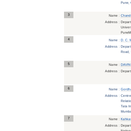
Pune,
3
Name :
Chandr
Address :
Depart
Univer
Pune
M
4
Name :
D. C.
Address :
Depart
Road, 
5
Name :
DAVIN
Address :
Depart
6
Name :
Gordha
Address :
Centr
Relati
Tata I
Mumba
7
Name :
Kahka
Address :
Depart
Nation