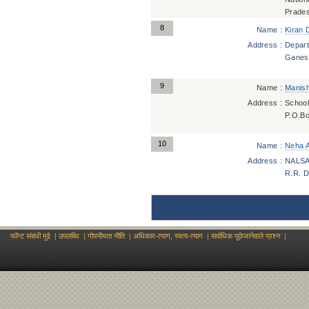
Prade
8
Name :
Kiran 
Address :
Depart
Ganes
9
Name :
Manish
Address :
School
P.O.Bo
10
Name :
Neha A
Address :
NALSAR
R.R. Di
फॉन्ट संबंधी मुद्दे
|
उपलब्धि
|
गोपनीयता नीति
|
अधिकार-त्याग, स्वत्व-त्याग
|
सर्वाधिक पूछेजानेवाले प्रश्न
|