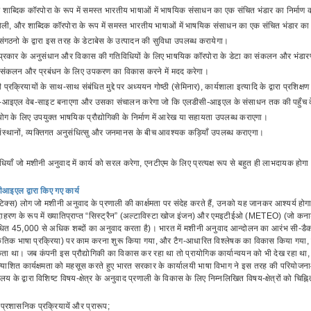
 शाब्दिक कॉरपोरा के रूप में समस्त भारतीय भाषाओं में भाषयिक संसाधन का एक संचित भंडार का निर्माण 
बोली, और शाब्दिक कॉरपोरा के रूप में समस्त भारतीय भाषाओं में भाषयिक संसाधन का एक संचित भंडार का 
 संगठनो के द्वारा इस तरह के डेटाबेस के उत्पादन की सुविधा उपलब्ध करायेगा।
 प्रकार के अनुसंधान और विकास की गतिविधियों के लिए भाषयिक कॉरपोरा के डेटा का संकलन और भंडार
 संकलन और प्रबंधन के लिए उपकरण का विकास करने में मदद करेगा।
्रक्रियायों के साथ-साथ संबंधित मुद्दे पर अध्ययन गोष्ठी (सेमिनार), कार्यशाला इत्यादि के द्वारा प्रशिक
आइएल वेब-साइट बनाएगा और उसका संचालन करेगा जो कि एलडीसी-आइएल के संसाधन तक की पहुँच के 
ोग के लिए उपयुक्त भाषयिक प्रौद्योगिकी के निर्माण में आरेख या सहायता उपलब्ध कराएगा।
 संस्थानों, व्यक्तिगत अनुसंधित्सु और जनमानस के बीच आवश्यक कड़ियाँ उपलब्ध कराएगा।
धियाँ जो मशीनी अनुवाद में कार्य को सरल करेगा, एनटीएम के लिए प्रत्यक्ष रूप से बहुत ही लाभदायक होग
आइएल द्वारा किए गए कार्य
पटिक्स) लोग जो मशीनी अनुवाद के प्रणाली की कार्क्षमता पर संदेह करते हैं, उनको यह जानकर आश्यर्य होग
उदाहरण के रूप में ख्यातिप्राप्त “सिस्ट्रैन” (अल्टाविस्टा खोज इंजन) और एमइटीईओ (METEO) (जो कनाडा
धित 45,000 से अधिक शब्दों का अनुवाद करता है)। भारत में मशीनी अनुवाद आन्दोलन का आरंभ सी-डैक द्व
ृतिक भाषा प्रक्रिया) पर काम करना शुरू किया गया, और टैग-आधारित विश्लेषक का विकास किया गया, जो हि
ा था। जब कंपनी इस प्रौद्योगिकी का विकास कर रहा था तो प्रायोगिक कार्यान्वयन को भी देख रहा था,
्याशित कार्यक्षमता को महसूस करते हुए भारत सरकार के कार्यालयी भाषा विभाग ने इस तरह की परियोजनाओ
रालय के द्वारा विशिष्ट विषय-क्षेत्र के अनुवाद प्रणाली के विकास के लिए निम्नलिखित विषय-क्षेत्रों को चिह्न
प्रशासनिक प्रक्रियायें और प्रारूप;