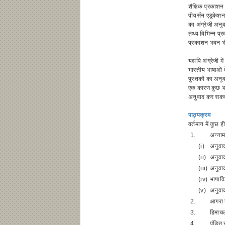
शैक्षिक प्रकाशन
पीयर्सन एडुकेशन
का अंग्रेजी अनुव
तथ्य विभिन्न प्
प्रकाशन भवन भी अ
यद्यपि अंग्रेजी 
भारतीय भाषाओं क
पुस्तकों का अनु
एक कारण कुछ भाष
अनुवाद कर सकते
पाठ्यक्रम
वर्तमान में कुछ ह
1.
अन्नाम
(i)
अनुवाद
(ii)
अनुवाद
(iii)
अनुवाद
(iv)
भाषावि
(v)
अनुवा
2.
आगरा व
3.
हिमाचल
4.
पंडित 