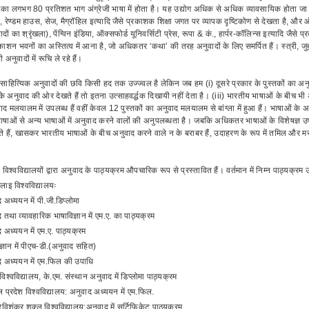
 का लगभग 80 प्रतिशत भाग अंग्रेजी भाषा में होता है। यह उद्योग अधिक से अधिक व्यावसायिक होता जा
, रेण्डम हाउस, सेज, मैग्रॉहिल इत्यादि जैसे प्रकाशक शिक्षा जगत पर व्यापक दृष्टिकोण से देखता है, औ
ादों का श्रृंखला), पेंग्विन इंडिया, ऑक्सफोर्ड यूनिवर्सिटी प्रेस, रूपा & कं., हार्पर-कॉलिन्स इत्यादि जै
रकाशन भवनों का अस्तित्व में आना है, जो अधिकतर ‘कथा’ की तरह अनुवादों के लिए समर्पित हैं। स्त्री, ज
नुवादों में रूचि ले रहे हैं।
में साहित्यिक अनुवादों की छवि किसी हद तक उज्ज्वल है लेकिन जब हम (i) दूसरे प्रकार के पुस्तकों का अनुवा
े अनुवाद की ओर देखते हैं तो इतना उत्साहवर्द्धक दिखायी नहीं देता है। (iii) भारतीय भाषाओं के बीच भी
वाद मलयालम में उपलब्ध हैं वहीं केवल 12 पुस्तकों का अनुवाद मलयालम से बांग्ला में हुआ हैं। भाषाओं क
ाओं से अन्य भाषाओं में अनुवाद करने वालों की अनुपलब्धता है। जबकि अधिकतर भाषाओं के विशेषज्ञ उपलब
 हैं, खासकर भारतीय भाषाओं के बीच अनुवाद करने वाले न के बराबर हैं, उदाहरण के रूप में तमिल और म
ी विश्वविद्यालयों द्वारा अनुवाद के पाठ्यक्रम औपचारिक रूप से प्रस्तावित हैं। वर्तमान में निम्न पाठ्यक्रम उ
लाइ विश्वविद्यालयः
 अध्ययन में पी.जी.डिप्लोमा
 तथा व्यावहारिक भाषाविज्ञान में एम.ए. का पाठ्यक्रम
 अध्ययन में एम.ए. पाठ्यक्रम
ज्ञान में पीएच-डी.(अनुवाद सहित)
द अध्ययन में एम.फिल की उपाधि
िश्वविद्यालय, के.एम. संस्थान अनुवाद में डिप्लोमा पाठ्यक्रम
 प्रदेश विश्वविद्यालय: अनुवाद अध्ययन में एम.फिल.
रविशंकर शुक्ल विश्वविद्यालय:अनुवाद में सर्टिफिकेट पाठ्यक्रम