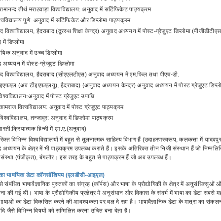
 रामानन्द तीर्थ मराठवाड़ा विश्वविद्यालय: अनुवाद में सर्टिफिकेट पाठ्यक्रम
िश्वविद्यालय पुणे: अनुवाद में सर्टिफिकेट और डिप्लोमा पाठ्यक्रम
ाद विश्वविद्यालय, हैदराबाद (दूरस्थ शिक्षा केन्द्र) अनुवाद अध्ययन में पोस्ट-ग्रेजुएट डिप्लोमा (पीजीडीटीए
में डिप्लोमा
ायिक अनुवाद में उच्च डिप्लोमा
 अध्ययन में पोस्ट-ग्रेजुएट डिप्लोमा
ाद विश्वविद्यालय, हैदराबाद (सीएएलटीएस) अनुवाद अध्ययन में एम.फिल तथा पीएच-डी.
फएल (अब टीइएफएलयू), हैदराबाद) (अनुवाद अध्ययन केन्द्र) अनुवाद अध्ययन में पोस्ट ग्रेजुएट डिप्ल
िश्वविद्यालयःअनुवाद में पोस्ट ग्रेजुएट उपाधि
कामराज विश्वविद्यालय: अनुवाद में पोस्ट ग्रेजुएट पाठ्यक्रम
िश्वविद्यालय, तन्जावुर: अनुवाद में डिप्लोमा पाठ्यक्रम
भारती:क्रियात्मक हिन्दी में एम.ए.(अनुवाद)
क्त विभिन्न विश्वविद्यालयों में बहुत से तुलनात्मक साहित्य विभाग हैं (उदाहरणस्वरूप, कलकत्ता में यादवपु
अध्ययन के क्षेत्र में भी पाठ्यक्रम उपलब्ध कराते हैं। इसके अतिरिक्त तीन निजी संस्थान हैं जो निम्नलिखि
ंस्था (पंजीकृत), बंगलौर। इस तरह के बहुत से पाठ्यक्रम हैं जो अब उपलब्ध हैं।
 का भाषयिक डेटा कॉनसॉशियम (एलडीसी-आइएल)
 संबंधित भाषावैज्ञानिक पुस्तकों का संग्रह (कॉर्पस) और भाषा के प्रौद्योगिकी के क्षेत्र में अनुसंधित्स
 की गई थी। भाषा के प्रौद्योगिकीय प्रक्षेत्र में अनुसंधान और विकास के संदर्भ में भाषा का डेटा सबसे 
े भाषाओं का डेटा विकसित करने की आवश्यकता पर बल दे रहा है। भाषावैज्ञानिक डेटा के मात्रा का संकलन, प्रक
ादि जैसे विभिन्न विषयों को सम्मिलित करना उचित बना देता है।