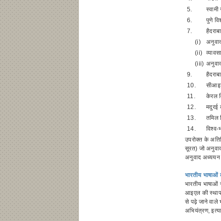
5.
स्वामी
6.
पुणे व
7.
हैदराब
(i)
अनुवाद 
(ii)
व्यावस
(iii)
अनुवाद
9.
हैदराब
10.
सीआइइए
11.
केरल व
12.
मदुरई 
13.
तमिल व
14.
विश्व-
उपरोक्त के अतिरि
सूरत) जो अनुवाद 
अनुवाद अध्ययन स
भारतीय भाषाओं
भारतीय भाषाओं से
आइएल की स्थापना
से पढ़े जाने वाल
अभियंत्रण, इत्य