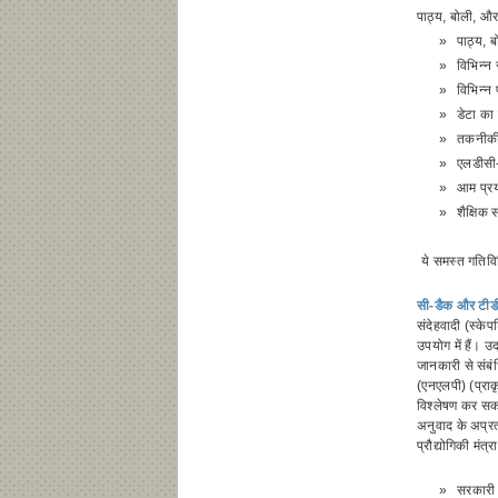
पाठ्य, बोली, और
»
पाठ्य, 
»
विभिन्न
»
विभिन्न
»
डेटा का
»
तकनीकी प
»
एलडीसी-
»
आम प्रय
»
शैक्षिक
ये समस्त गतिवि
सी-डैक और टीडी
संदेहवादी (स्के
उपयोग में हैं। 
जानकारी से संबं
(एनएलपी) (प्राक
विश्लेषण कर सकत
अनुवाद के अप्रत
प्रौद्योगिकी मंत्
»
सरकारी 