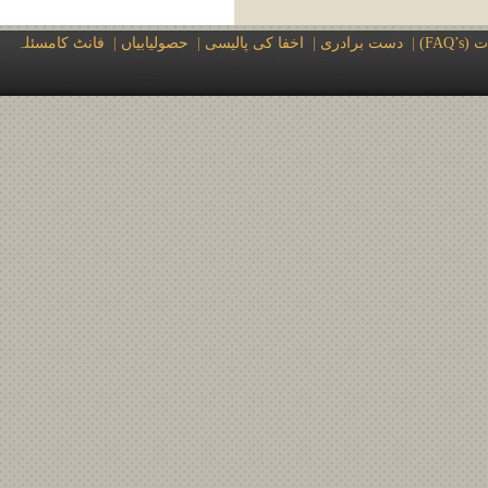
فانٹ کامسئلہ
|
حصولیابیاں
|
اخفا کی پالیسی
|
دست برادری
|