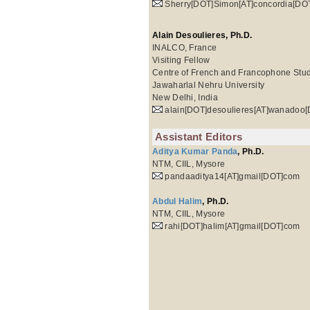
Sherry[DOT]Simon[AT]concordia[DO
Alain Desoulieres, Ph.D.
INALCO, France
Visiting Fellow
Centre of French and Francophone Stu
Jawaharlal Nehru University
New Delhi, India
alain[DOT]desoulieres[AT]wanadoo[
Assistant Editors
Aditya Kumar Panda
, Ph.D.
NTM, CIIL, Mysore
pandaaditya14[AT]gmail[DOT]com
Abdul Halim
, Ph.D.
NTM, CIIL, Mysore
rahi[DOT]halim[AT]gmail[DOT]com