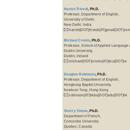
Harish Trivedi
, Ph.D.
Professor, Department of English,
University of Delhi,
New Delhi, India
harish[DOT]trivedi[AT]gmail[DOT]co
Michael Cronin
, Ph.D.
Professor, School of Applied Language a
Dublin University,
Dublin, Ireland
michael[DOT]cronin[AT]dcu[DOT]ie
Douglas Robinson
, Ph.D.
Professor, Department of English,
Hongkong Baptist University,
Kowloon Tong, Hong Kong
robinson[AT]hkbu[DOT]edu[DOT]hk
Sherry Simon
, Ph.D.
Department of French,
Concordia University
Quebec, Canada