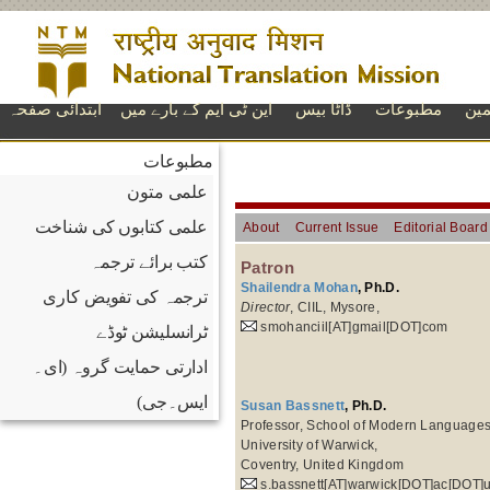
مین
مطبوعات
ڈاٹا بیس
این ٹی ایم کے بارے میں
ابتدائی صفحہ
مطبوعات
علمی متون
علمی کتابوں کی شناخت
About
Current Issue
Editorial Board
کتب برائے ترجمہ
Patron
Shailendra Mohan
, Ph.D.
ترجمہ کی تفویض کاری
Director
, CIIL, Mysore,
smohanciil[AT]gmail[DOT]com
ٹرانسلیشن ٹوڈے
ادارتی حمایت گروہ (ای۔
ایس۔جی)
Susan Bassnett
, Ph.D.
Professor, School of Modern Languages
University of Warwick,
Coventry, United Kingdom
s.bassnett[AT]warwick[DOT]ac[DOT]