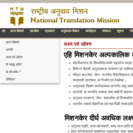
हम
हमरा विषयमे
डाटाबेस
प्रकाशन
अनुवादक-शिक्षण
कार्यक्रम
संसाधन
सूचना
सं
हमरा विषयमे
लक्ष्य एवं उद्देश्य
उत्पत्ति
एहि मिशनकेर अल्पकालिक ल
लक्ष्य एवं उद्देश्य
»
महाविद्यालय एवं विश्वविद्यालयमे पढ़ाओल जाइ
के संबद्ध छथि?
»
विभिन्न क्षेत्रमे अनुवादकक प्रमाणन एवं प्रशिक
के की छथि ?
»
पाँचटा डाटाबेस, जेना- भारतीय विश्वविद्यालय
डीपीआर
शब्दावली डाटाबेस, क निर्माण एवं देखरेख।
»
अनुवादक शिक्षण कार्यक्रमक अन्तर्गत लघु अ
»
अंग्रेजी आ भारतीय भाषाक मध्य मशीनी सहाय्य अ
»
अनुवाद उपकरण, जेना- शब्दकोश ओ विश्वक
»
भारतीय भाषामे वैज्ञानिक एवं तकनीकी शब्दाव
मिशनकेर दीर्घ अवधिक लक्ष्
»
अनुवाद स्मृति, शब्द-खोजकर्ता, शब्द जाल आदि
»
शोध परियोजनासँ सम्बन्धित प्राकृतिक भाषा संस