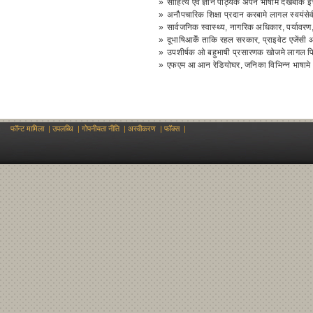
»
साहित्य एवं ज्ञान पाठ्यकँँ अपन भाषामे देखबाक 
»
अनौपचारिक शिक्षा प्रदान करबामे लागल स्वयंसेव
»
सार्वजनिक स्वास्थ्य, नागरिक अधिकार, पर्यावरण,
»
दूभाषिआकेँ ताकि रहल सरकार, प्राइवेट एजेंसी आ
»
उपशीर्षक ओ बहुभाषी प्रसारणक खोजमे लागल फिल
»
एफएम आ आन रेडियोघर, जनिका विभिन्न भाषाम
फॉन्ट मामिला
|
उपलब्धि
|
गोपनीयता नीति
|
अस्वीकरण
|
फॉक्स
|