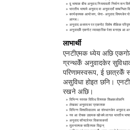
»
दू भाषाक बीच अनुवाद नियमावली निर्माण सन विशे
»
भारतीय भाषामे अनुवाद वा अनुवादसँ सम्बन्धित
»
कार्यक्रमक आयोजन, जेना- अनुवाद विषयकेर पोथी
आनब।
»
अनुवाद अध्ययन पर एकगोट विशेष शैक्षिक परिदृश
»
अनुवादकेँ एकगोट व्यावहारिक पेशा बनाएब आ अन
लाभार्थी
एनटीएमक ध्येय अछि एकगो
ग्रन्थकेँ अनुवादकेर सुविध
परिणामस्वरूप, ई छात्रकेँ 
असुविधा होइत छनि। एनटीएम
रखने अछि।
»
विभिन्न स्तरक विविध विषयक शिक्षकलोकनि
»
लेखक/ अनुवादक/ प्रकाशक
»
विभिन्न विश्वविद्यालय आ संस्थानकेर अनुवाद अध
»
नव आ रोचक उद्यमक खोजमे लागल भारतीय भाष
»
अनुवाद सॉफ्टवेयर विकासकर्त्ता
»
तुलनात्मक साहित्यक विद्वान्