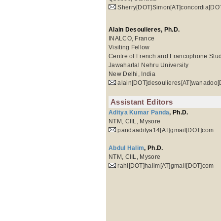
Sherry[DOT]Simon[AT]concordia[DO
Alain Desoulieres, Ph.D.
INALCO, France
Visiting Fellow
Centre of French and Francophone Stu
Jawaharlal Nehru University
New Delhi, India
alain[DOT]desoulieres[AT]wanadoo[
Assistant Editors
Aditya Kumar Panda
, Ph.D.
NTM, CIIL, Mysore
pandaaditya14[AT]gmail[DOT]com
Abdul Halim
, Ph.D.
NTM, CIIL, Mysore
rahi[DOT]halim[AT]gmail[DOT]com