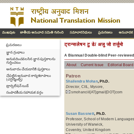
ముఖపుట
జాతీయ అనువాద సమితి గురించి
సమాచారనిధులు
ప్రచురణలు
అనువాదక వి
ट्रान्सलेषन टु डे/ अजु जो तर्जुमो
ప్రచురణలు
జ్ఞాన గ్రంథాలు
A Biannual Double-blind Peer-reviewe
అనువదించవలసిన జ్ఞాన పుస్తకాలను
గుర్తించటం
About
Current Issue
Editorial Board
అనువాదం చేయడానికి పుస్తకాలు
Patron
చేపట్టిన అనువాద కార్యకలాపాలు
(ఎసైన్మెంట్స్)
Shailendra Mohan
, Ph.D.
ట్రాన్సలేషన్ టుడే
Director
, CIIL, Mysore,
smohanciil[AT]gmail[DOT]com
సంపాదకీయ సహాయక వర్గం
Susan Bassnett
, Ph.D.
Professor, School of Modern Languages
University of Warwick,
Coventry, United Kingdom