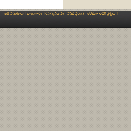
ఖతి విషయాలు
|
భాండాగారం
|
రహస్యవిధానం
|
నిషేధ ప్రకటన
|
తరచుగా అడిగే ప్రశ్నలు
|