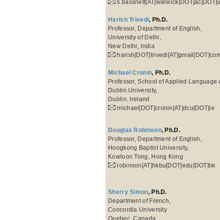
s.bassnett[AT]warwick[DOT]ac[DOT]
Harish Trivedi
, Ph.D.
Professor, Department of English,
University of Delhi,
New Delhi, India
harish[DOT]trivedi[AT]gmail[DOT]co
Michael Cronin
, Ph.D.
Professor, School of Applied Language a
Dublin University,
Dublin, Ireland
michael[DOT]cronin[AT]dcu[DOT]ie
Douglas Robinson
, Ph.D.
Professor, Department of English,
Hongkong Baptist University,
Kowloon Tong, Hong Kong
robinson[AT]hkbu[DOT]edu[DOT]hk
Sherry Simon
, Ph.D.
Department of French,
Concordia University
Quebec, Canada