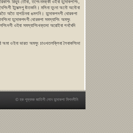
াইরিকশিং রিভ্যু তৌবা‚ তশেংনমক্কী ওইবা হন্দোকপশিং‚
ং অইবশিংগী ইন্দেক্সপু ঊতকনি। মসিনা তুংদা অনৌ অনৌবা
ুং অতৈ অতৈ হাপচিনবা ঙমগনি। হন্দোকপদগী থোরকপা
নশিংদা হন্দোকপদগী থোরকপা সমস্যাশিং অমসুং
লোলশিংদগী ওইবা সমস্যাশিংখক্তদা অরোইবা পনখৈদি
োরী অমা ওইনা ভারত অমসুং চাওখতলক্লিবা লৈবাকশিংদা
© হক পূম্নমক জাতিগী লোন হন্দোকপা মিশনগীনি