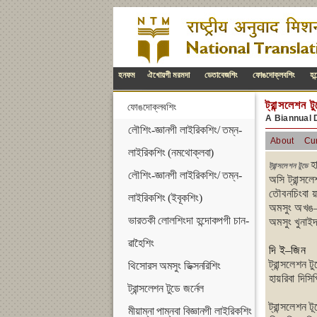
হনফম
ঐখোয়গী মরমদা
ডেতাবেজশিং
ফোঙদোক্লবশিং
হন
ট্রান্সলেশন ট
ফোঙদোক্লবশিং
A Biannual 
লৌশিং-জ্ঞানগী লাইরিকশিং/ তম্ন-
About
Cur
লাইরিকশিং (নমথোক্লবা)
হা
ট্রান্সলেশন টুডে
লৌশিং-জ্ঞানগী লাইরিকশিং/ তম্ন-
অসি ট্রান্সল
তৌবনচিংবা য়
লাইরিকশিং (ইবূকশিং)
অমসুং অখঙ–অ
ভারতকী লোলশিংদা হন্দোকপগী চান-
অমসুং খুনাই
ৱাহৈশিং
দি ই–জিন
ট্রান্সলেশন 
থিসোরস অমসুং ডিক্সনরিশিং
হায়রিবা দিস
ট্রান্সলেশন টুডে জর্নেল
ট্রান্সলেশন 
মীয়াম্না পাম্নবা বিজ্ঞানগী লাইরিকশিং