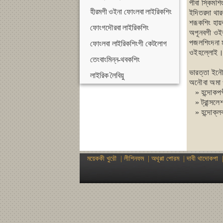
পীবা স্কিমশি
হীরমগী ওইনা ফোংলবা লাইরিকশিং
ইদিতরদা থারক
শরূকশিং হায়
ফোংগদৌরবা লাইরিকশিং
অপূনবগী ওইব
পজলশিংদনা ম
ফোংলবা লাইরিকশিংগী কেটলোগ
ওইহল্লোই
তেংবাংমিন্ন-থবকশিং
ভারত্তা ইনৌ
লাইরিক লৈবিয়ু
অনৌবা অমা ও
»
হন্দোক
»
ট্রান্স
»
হন্দোক্ল
ময়েককী খুরৌ
|
লীশিনফম
|
অথূপ্পা পোরম
|
দাবী থাদোকপা