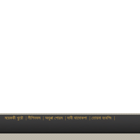
ময়েককী খুরৌ
|
লীশিনফম
|
অথূপ্পা পোরম
|
দাবী থাদোকপা
|
তোয়না হংবশিং
|