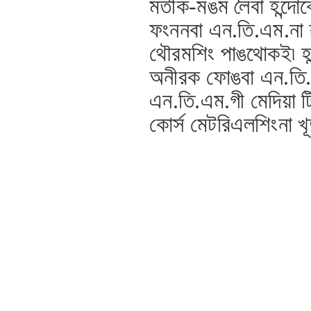
মতীক-মঙম লৈবা হন্দোক্
ফংননবা এন.তি.এম.না ৱর
থৌরমশিং পাঙথোকই৷ হন্দ
অনীরক ফোঙবা এন.তি.এম
এন.তি.এম.গী মেদিয়া ট
কোর্স মেটরিএলশিংনা খ