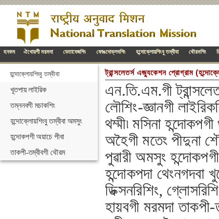
হনফম
ঐখোয়গী মরমদা
ডেতাবেজশিং
ফোঙদোক্লবশিং
হন্দোক্লোয়শিংবু তম্বীবা
থৌরমশিং
র
ট্রান্সলেতর্স এজ্যুকেশন প্রোগ্রাম (হন্দো
হন্দোক্লোয়শিংবু তম্বীবা
এন.তি.এম.গী ট্রান্সলে
খূতপায় লাইরিক
লৌশিং-জ্ঞানগী লাইরিকশ
তম্ননবগী মচাকশিং
থম্মী৷ মসিনা হন্দোকপ
হন্দোক্লোয়শিংবু তম্বীবা অমসুং
অহৈগী মতেং পীদুনা শৌ
হন্দোকপগী অয়াচে পীবা
তাকপী-তম্বীবগী থৌরম
পুৱারী অমসুং হন্দোকপ
হন্দোকপদা থেংনগদবা খ
ডিক্সনরিশিং, গ্লোসরি
হায়বগী মরমদা তাকপী-ত