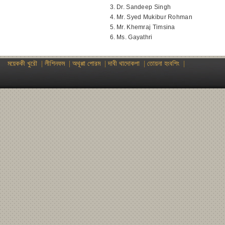
3.
Dr. Sandeep Singh
4.
Mr. Syed Mukibur Rohman
5.
Mr. Khemraj Timsina
6.
Ms. Gayathri
ময়েককী খুরৌ
|
লীশিনফম
|
অথূপ্পা পোরম
|
দাবী থাদোকপা
|
তোয়না হংবশিং
|