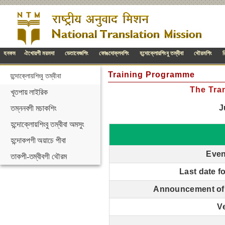
হনফম
ঐখোয়গী মরমদা
ডেতাবেজশিং
ফোঙদোক্লবশিং
হন্দোক্লোয়শিংবু তম্বীবা
থৌরমশিং
র
Training Programme
হন্দোক্লোয়শিংবু তম্বীবা
The Tra
খূতপায় লাইরিক
J
তম্ননবগী মচাকশিং
হন্দোক্লোয়শিংবু তম্বীবা অমসুং
হন্দোকপগী অয়াচে পীবা
Even
তাকপী-তম্বীবগী থৌরম
Last date f
Announcement of 
V