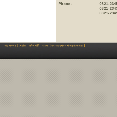
Phone:
0821-234
0821-234
0821-234
फांट समस्या
|
पुरालेख
|
छपैल नीति
|
घोशना
|
बार-बार पुच्छे जाने आह्‍ले‍ सुआल
|