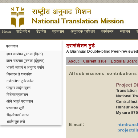
Home
साढ़े बारे च
डेटाबेस
प्रकाशन
अनुवादक प्रशिक्षण
कार्यक्रम
संसाधन
स
ट्रासंलेशन टुडे
प्रकाशन
A Biannual Double-blind Peer-reviewe
ज्ञान पाठ/पाठ पुस्तकां (प्रिंट)
ज्ञान पाठ/पाठ पुस्तकां (ईबुक्स)
About
Current Issue
Editorial Board
भारती भाशाएं च अनुवाद पर्याय
All submissions, contributions
थिसारस ते शब्दकोश
ट्रांसलेशन टुडे जर्नल
Project D
पापुलर साइंस बुक्स
Translation
बिशेगत प्रकाशन
National Tr
औने आह्‌ले प्रकाशन
Central Inst
Hunsur Roa
प्रकाशन सूची
Mysore-570
सैह्‌जोगात्मीं कारज
आर्डर बुक करो
E-mail:
ntmtrans
projectd