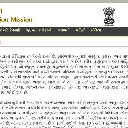
ો માટે કેળવણી
મહત્વના કાર્યક્રમો
સંસાધનો
માહિતી
મીડિયા
ક
વાદનો ઈતિહાસ રંગબેરંગી રહ્યો છે.પ્રારંભમાં અનુવાદો સંસ્કૃત, પ્રાકૃત અને
ે ફારસી ભાષાઓ વચ્ચે થયો હોય તેમ લાગે છે.ભારતીય વર્ણનાત્મ્ક અને માહિતીપ
ર, હિતોપદેશ, યોગસૂત્ર, રામાયણ, મહાભારત, અને ભાગવત ગીતા ના અનુવાદ 8 મ
ારસી અને ભારતીય પાઠો વચ્ચે જબરો વિનિમય થયો હતો. ભક્તિયુગ દરમ્યાન, સં
ાઠી સંત કવિ જ્ઞાનેશ્વરે કરેલ ગીતાના અનુવાદ દ્વારા જ્ઞાનેશ્વરી જેવી મહાન 
્રોના કેટલાક મૂક્ત અનુવાદ, ખાસ કરીને રામાયણ અને મહાભારતની રચના દ્વારા
ા, કુંભાર, મોલ્લા, એઝુથક્ક્ન, તુલસીદાસ, પ્રેમચંદ, એકનાથ, બલરામદાસ, માધવ 
ઈપણ જોઈ શકે છે.
સમયમાં યુરોપની ભાષા અને ભારતીય ભાષા, ખાસ કરીને સંસ્કૃત વચ્ચે અનુવાદમાં ભ
 સ્પેનિશ ભાષા વચ્ચે વિનિમય થયા, સાંસ્થાનિક માલિકો દ્વારા ઉપયોગ થતો હો
 માનવામાં આવતી હતી. અંગ્રેજીમાં અનુવાદનો બ્રિટિશ તબ્બકો વિલિયમ જોન્સ 
ાષ્ઠાએ પહોંચ્યો. પાઠ તરીકે શાકુંતલમ્ હવે ભારતની સાંસ્કૃતિક પ્રતિષ્ઠાનું આગ
ો છે.આ ના પરથી સમજાય છે કે 19મી સદીમાં તેના, 10 કરતાં વધારે ભાષામાં શા મ