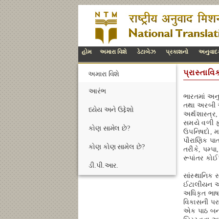
હોમ
અમારા વિશે
ડેટાબેઝ
પ્રકાશનો
અનુવાદક
પ્રાસ્તાવિ
અમારા વિશે
આરંભ
ભારતમાં અનુ
તથા અરબી અન
ધ્યેય અને ઉદ્દેશો
અર્થશાસ્ત્
સમયે વળી ફ
કોણ સામેલ છે?
ઉપનિષદો, મર
પૌરાણિક પાત
કોણ કોણ સામેલ છે?
તરીકે, પમ્પ
રૂપાંતર કો
ડી.પી.આર.
સાંસ્થાનિક 
ઈટાલીયન અને
અધિકૃત ભાષા
વિકાસની પરાક
એક પાઠ બન્ય