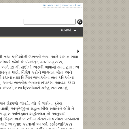
સાઈન-ઇન કરો
|
અમને સંપર્ક કરો
ભાષાઓ
 પાલી તથા પ્રદેશોની ઉભરતી ભાષા અને સમાન ભાષા
ાઠો જેવાં કે પંચતંત્ર,અષ્ટાંગહ્રદય,
ી અને 19 મી સદીમાં અરબી ભાષામાં થયા હતા; એ
સ્કૃત પાઠો, વિશેષ કરીને ભાગવત ગીતા અને
પાઠોની રચના તથા વિભિન્ન ભાષાઓના સંત કવિઓના
, અન્ય ભારતીય ભાષાના સંપર્કમાં આવ્યા. ઉદા.
કંડલી, તથા ક્રિતીબાસે કરેલું રામાયણનું
ારે ઉછાળો જોયો. જો કે જર્મન, ફ્રેંચ,
વાથી, અંગ્રેજીના મહત્વશીલ સ્થાનને લીધે તે
દ્વારા અભિજ્ઞાન શાકુંતલમ્ નો અનુવાદ
વું ચિહ્ન અને ભારતીય ચેતનામાં પ્રધાન પાઠોમાંનો
ાટે અનુવાદ કરવામાં આવ્યાં. (સાંસ્થાનિક?)