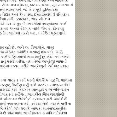
મજબૂત પકડ, સ્પષ્ટતા, વર્ગીકરણ અને ભારતપર
 ને આગળ વધારવા, બરાબર કરવા, સુધારા કરવા કે
ની રચના કરી. જો કે સંપૂર્ણ હરિફાઈમાં
વેદાંત અને કેના તથા ઈસાવાસ્યમ ઉપનિષદના
રીઓ હતી. ત્યારબાદ, આર.સી. દત્તે
કર્યા. આ અનુવાદો, ભારતીયો આજ્ઞાધારક અને
યારબાદ અન્ય કેટલાક નામો જેમ કે, દીનબંધુ
ારતીય ભાષાઓ વચ્ચે પણ, મર્યાદિત પ્રમાણમાં
ાર રહી છે, અને આ વિભાગોને, માત્ર
રા જ ખરેખર સમર્થિત કરવાનું શક્ય છે. અહિ
 અને વાણિજ્યની ભાષા માનું છું, તેથી એ જરૂરી
પવાનું પસંદ કરીશ, તથા તેઓ અંગ્રેજી ભાષાની
ક્ષણનાંમાધ્યમ તરીકે અંગ્રેજીનો સ્વીકાર કદાચ
ાબો મારફત કાર્ય કરતી શૈક્ષણિક પદ્ધતિ, શાળાના
રણનું નિર્માણ કર્યું અને પરસ્પર સમજાય તેવી
માં મદદ કરી, કેટલીક વ્યવહારિક અભિવિન્યસ્ત
ારતના રૂઢિગત, ભાષાકીય ભિન્ન લક્ષણોથી
ને એકાત્મ્ક ઉકેલોની દરખાસ્ત કરી. મેકૉલેની
ાષાની અવગણના કરી. સાંસ્થાનિકો ગયા તે પછીના
O એ કરેલી ભલામણ કે બાળક, માનસશાસ્ત્રીય
થી શીખે છે એમ ભાષા આયોજનના સત્તાધિકારીઓએ