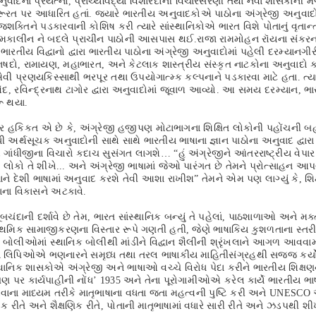
ુવાદના પ્રયત્નો, પ્રાચ્યવિદ્યા વિશારદોની વિચારસરણી તથા નવા શાસકોની 
ૂરત પર આધારિત હતાં. જ્યારે ભારતીય અનુવાદકોએ પાઠોના અંગ્રેજી અનુવાદો
શક્તિને પડકારવાની કોશિષ કરી ત્યારે સાંસ્થાનિકોએ ભારત વિશે પોતાનું વૃતાન્ત
કાલીન ને બદલે પ્રાચીન પાઠોની આસપાસ થઈ.રાજા રામમોહન રૉયના સંકરના 
ારતીય વિદ્વાનો દ્વારા ભારતીય પાઠોના અંગ્રેજી અનુવાદોમાં પહેલી દરમ્યાનગી
ષદો, રામાયણ, મહાભારત, અને કેટલાક શાસ્ત્રીય સંસ્કૃત નાટકોના અનુવાદો 
એવી પ્રણયકિસ્સાથી ભરપૂર તથા ઉપયોગાત્મ્ક કલ્પનાને પડકારવા માટે હતા. ત્
િંદ, રવિન્દ્રનાથ ટાગોર દ્વારા અનુવાદોમાં જૂવાળ આવ્યો. આ સમય દરમ્યાન, ભ
ૂ થયા.
ર હકિકત એ છે કે, અંગ્રેજી હજીપણ મોટાભાગના શિક્ષિત લોકોની પહોંચની બહ
ધી અર્થસૂચક અનુવાદોની સાથે સાથે ભારતીય ભાષાના જ્ઞાન પાઠોના અનુવાદ દ્વા
 ગાંધીજીના વિચારો કદાચ સુસંગત લાગશે… “હું અંગ્રેજીને આંતરરાષ્ટ્રીય વેપાર
ક લોકો તે શીખે... અને અંગ્રેજી ભાષામાં જેઓ પારંગત છે તેમને પ્રોત્સાહન આ
નાને દેશી ભાષામાં અનુવાદ કરશે તેવી આશા રાખીશ” તેમને એમ પણ લાગ્યું કે, શિ
ાના વિકાસને અટકાવે.
દાની દર્શાવે છે તેમ, ભારત સાંસ્થાનિક બન્યું તે પહેલાં, પાઠશાળાઓ અને મક્ત
રાથમિક સામાજીકરણના વિસ્તાર રૂપે ગણતી હતી, જેણે ભાષાકિય કુશળતાના સ્તરીક
 બોલીઓમાં સ્થાનિક બોલીથી માંડીને વિદ્વાન શૈલીની શ્રૃંખલાને આગળ આવવા
લિપિઓએ ભણનારને સમૃધ્ધ તથા તરલ ભાષાકીય માહિતીસંગ્રહથી સજ્જ કર્યો.ભ
સ્થાનિક શાસકોએ અંગ્રેજી અને ભાષાઓ વચ્ચે વિરોધ પેદા કરીને ભારતીય શિક્ષણ
ષણ પર કાર્યપાહીની નોંધ’ 1935 અને તેના પૂરોગામીઓએ કરેલ કાર્યે ભારતીય ભ
ાના માધ્યમ તરીકે માતૃભાષાના વધતા જતા મહત્વની પુષ્ટિ કરી અને UNESC
ીક રીતે અને શૈક્ષણિક રીતે, પોતાની માતૃભાષામાં વધારે સારી રીતે અને ઝડપ