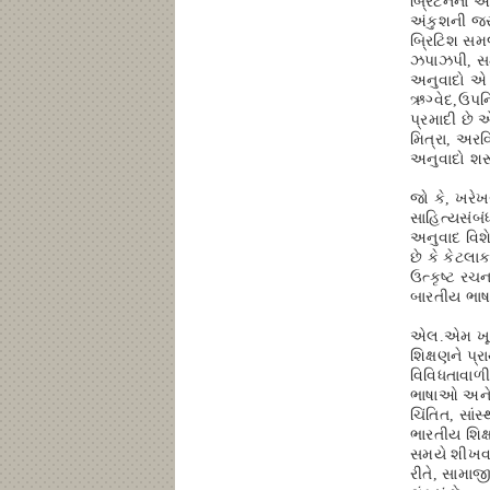
બ્રિટનના અન
અંકુશની જર
બ્રિટિશ સમજ
ઝપાઝપી, સમ
અનુવાદો એ ભ
ઋગ્વેદ,ઉપનિ
પ્રમાદી છે 
મિત્રા, અરવ
અનુવાદો શર
જો કે, ખરેખ
સાહિત્યસંબં
અનુવાદ વિશે
છે કે કેટલા
ઉત્કૃષ્ટ રચ
બારતીય ભાષ
એલ.એમ ખૂબચં
શિક્ષણને પ્
વિવિધતાવાળી
ભાષાઓ અને 
ચિંતિત, સાં
ભારતીય શિક્
સમયે શીખવવ
રીતે, સામાજ