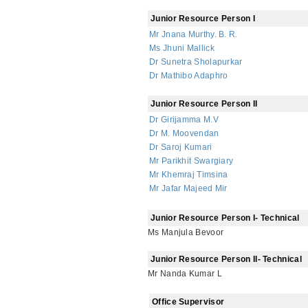
Junior Resource Person I
Mr Jnana Murthy. B. R.
Ms Jhuni Mallick
Dr Sunetra Sholapurkar
Dr Mathibo Adaphro
Junior Resource Person II
Dr Girijamma M.V
Dr M. Moovendan
Dr Saroj Kumari
Mr Parikhit Swargiary
Mr Khemraj Timsina
Mr Jafar Majeed Mir
Junior Resource Person I- Technical
Ms Manjula Bevoor
Junior Resource Person II- Technical
Mr Nanda Kumar L
Office Supervisor