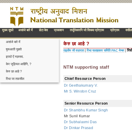
मुख्य सुफो
असांजे बारे में
डेटा बेस
प्रकाशन
तर्जुमेकारनि जो सिख्या प्रोग्राम
प्रोग्राम
वसील
असांजे बारे में
केरु छा आहे ?
षुरूआती नुक़्तो
|
| रि
तइलीम जी वज़ारात
रिथा सलाहकार समिति PAC मेम्बर
इरादो ऐं मक़सद.
केर जुड़ियल आहिनि, ?
NTM supporting staff
केरु छा आहे ?
Chief Resource Person
रिथा जा तफ़सील
Dr Geethakumary V.
Mr S. Winston Cruz
Senior Resource Person
Dr Shambhu Kumar Singh
Mr Sunil Kumar
Dr Subhalaxmi Das
Dr Dinkar Prasad