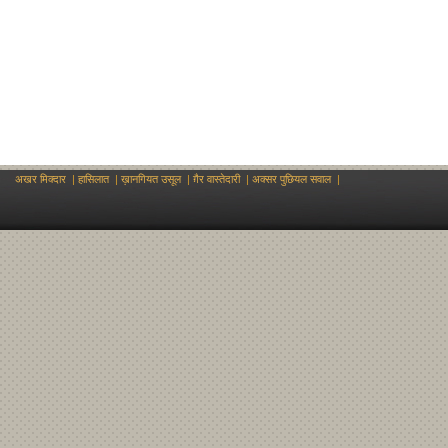
अखर मिक्दार
|
हासिलात
|
ख़ानगियत उसूल
|
ग़ैर वास्तेदारी
|
अक्सर पुछियल सवाल
|