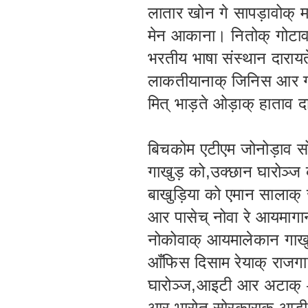
लातार खोन गे सापड़ावोक् म
मेन आकाना। नितोक् गोटावा
भरतीय भाषा संस्थान दाराय
लाकतीयानाक् जिनिस आर गाख
मित् भाड़ते ओड़ाक् हाताव 
बिचकोम एटीएम जोनोड़ाव 
गाखुड़ को,उक्छान घारोञ्ज
बाखुड़िया को एमान सालाक
आर पासेच् नोवा रे आयमाग
नोकोवाक् आयमालेकान गाखुड
आँफिस दिसाम रेयाक् राजगाड़
घारोञ्ज,आइटी आर अटाक् –अट
आर भारोत सोरकाराक् आड़ी