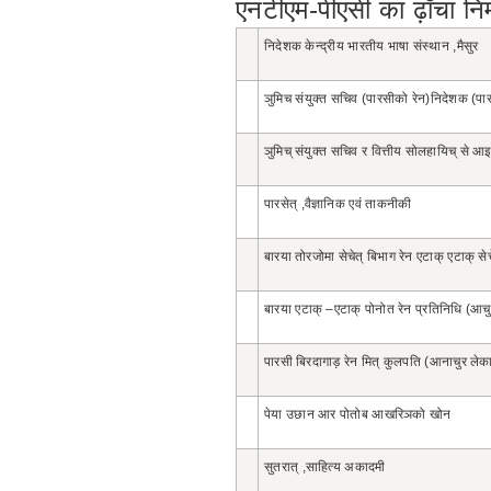
एनटीएम-पीएसी का ढ़ाँचा निम्
निदेशक केन्द्रीय भारतीय भाषा संस्थान ,मैसुर
ञुमिच संयुक्त सचिव (पारसीको रेन)निदेशक (पा
ञुमिच् संयुक्त सचिव र वित्तीय सोलहायिच् से 
पारसेत् ,वैज्ञानिक एवं ताकनीकी
बारया तोरजोमा सेचेत् बिभाग रेन एटाक् एटाक् से
बारया एटाक् –एटाक् पोनोत रेन प्रतिनिधि (आचु
पारसी बिरदागाड़ रेन मित् कुलपति (आनाचुर लेका
पेया उछान आर पोतोब आखरिञको खोन
सुतरात् ,साहित्य अकादमी