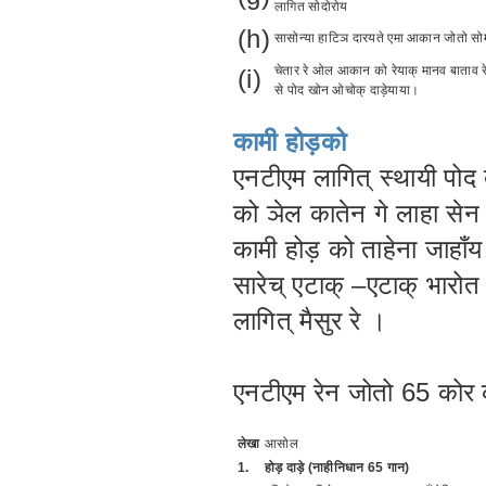
लागित सोदोरोय
(h)
सासोन्या हाटिञ दारयते एमा आकान जोतो सोम
चेतार रे ओल आकान को रेयाक् मानव बाताव र
(i)
से पोद खोन ओचोक् दाड़ेयाया।
कामी होड़को
एनटीएम लागित् स्थायी पो
को ञेल कातेन गे लाहा सेन
कामी होड़ को ताहेना जाहाँय
सारेच् एटाक् –एटाक् भारोत
लागित् मैसुर रे ।
एनटीएम रेन जोतो 65 कोर क
लेखा
आसोल
1.
होड़ दाड़े (नाहीनिधान 65 गान)