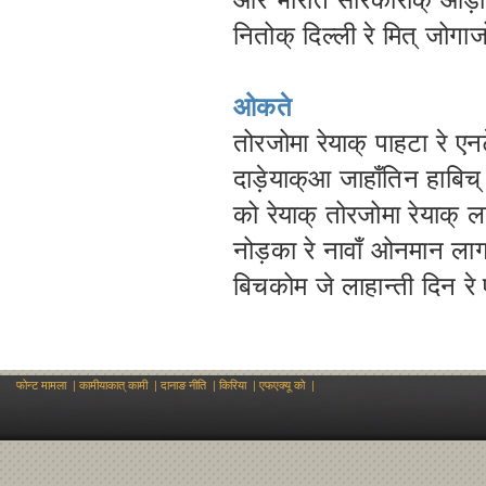
नितोक् दिल्ली रे मित् जो
ओकते
तोरजोमा रेयाक् पाहटा रे ए
दाड़ेयाक्आ जाहाँतिन हाबिच्
को रेयाक् तोरजोमा रेयाक् 
नोड़का रे नावाँ ओनमान लाग
बिचकोम जे लाहान्ती दिन रे
फोन्ट मामला
|
कामीयाकात् कामी
|
दानाङ नीति
|
किरिया
|
एफएक्यू को
|