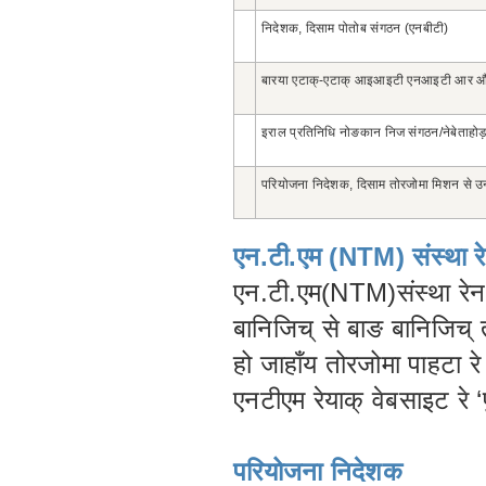
निदेशक, दिसाम पोतोब संगठन (एनबीटी)
बारया एटाक्-एटाक् आइआइटी एनआइटी आर औद्यो
इराल प्रतिनिधि नोङकान निज संगठन/नेबेताहोड़ स
परियोजना निदेशक, दिसाम तोरजोमा मिशन से उनीयाक
एन.टी.एम (NTM) संस्था रे
एन.टी.एम(NTM)संस्था रेन र
बानिजिच् से बाङ बानिजिच्
हो जाहाँय तोरजोमा पाहटा र
एनटीएम रेयाक् वेबसाइट रे 
परियोजना निदेशक