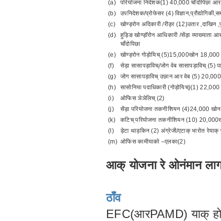
(a)
परियोजना निदेशक(1) 40,000 चाँदोपिछा आर
(b)
उपनिदेशक/प्रोफेसर (4) विज्ञान,प्रौद्योगिकी
(c)
खोण्ड़रोन अदिकारी /रीड़र (12)उतार ,दाखिन 
(d)
हुड़िङ खोण्ड़ॉरोन आधिकारी /सेंड़ा व्याख्यात
चाँदोपिछा
(e)
खोण्ड़रोन गोड़ोयिच् (5)15,000खोन 18,000 च
(f)
सेड़ा सासापड़ाविच्/जोग वेब सासापड़ाविच् (5
(g)
जोग सासापड़ाविच् उछान आर वेब (5) 20,00
(h)
सासोनिया पदाधिकारी (गोड़ोयिच्)(1) 22,000 
(i)
ओफिस ञेञेलिच् (2)
(j)
सेंड़ा परियोजना तकनीशियन (4)24,000 खोन
(k)
कटिच् परियोजना तकनीशियन (10) 20,000ख
(l)
ड़ेटा थाड़किन (2) अंग्रेजी/एटाक् भारोत रेयाक्
(m)
ओफिस कामीयाको –एलका(2)
आक् योजना रे ओनंमान ला
ठाँव
EFC(आरPAMD) याक् होतेते 