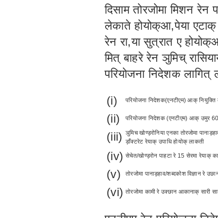
दिसाम तोरजोमा मिशन रेन प
लेकाते होयोक्आ,पेया एटाक
रेन रा,या सुत्रात ए होय
मित् बाहरे रेन ञुमिच् रासि
परियोजना निदेशक लागित् 
(i)
परियोजना निदेशक(एनटीएम) आक् नियुक्ति 
(ii)
परियोजना निदेशक (एनटीएम) आक् उमुर 60
ञुमिच खोण्ड़रोनिया एनका तोरजोमा पानाड़हाव 
(iii)
ड़ाँक्टरेट रेयाक् उपाधि होयोक् लाकती
(iv)
सेचेत/खोण्ड़रोन पाहटा रे 15 सेरमा रेयाक् 
(v)
तोरजोमा पानाड़हाव/शब्दकोश विज्ञान रे उछा
(vi)
तोरजोमा कामी रे उक्छान आकानाक् सारी सा