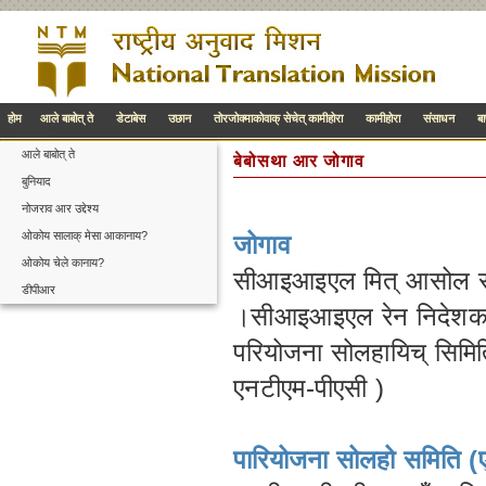
होम
आले बाबोत् ते
डेटाबेस
उछान
तोरजोक्माकोवाक् सेचेत् कामीहोरा
कामीहोरा
संसाधन
ब
आले बाबोत् ते
बेबोसथा आर जोगाव
बुनियाद
नोजराव आर उद्देश्य
ओकोय सालाक् मेसा आकानाय?
जोगाव
ओकोय चेले कानाय?
सीआइआइएल मित् आसोल संग
डीपीआर
।सीआइआइएल रेन निदेशक प
परियोजना सोलहायिच् सिमिति
एनटीएम-पीएसी )
पारियोजना सोलहो समिति (