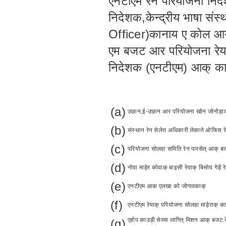
एनटीएम रेन परियोजना निदे
निदेशक,केन्द्रीय भाषा सं
Officer)कानाय ए कोल आया,
एम बजट आर परियोजना रेया
निदेशक (एनटीएम) आक् काम
(a)
उछान,ई-उछान आर परियोजना खोन जोनोड़ाव ज
(b)
संस्थान रेन सेलेत अधिकारी लेकाते ओफिस रे
(c)
परियोजना सोलहा समिति रेन पारसेत् आक् बात
(d)
नोवा माड़ेर कोवाक् बाइसी रेयाक् बिसोय गेड़ें 
(e)
एनटीएम आक एलखा को जोगावकाक्
(f)
एनटीएम रेयाक् परियोजना सोलहा माड़ेराक् क
एहोप काउड़ी सेरमा लागित् मिशन आक् बजट रे
(g)