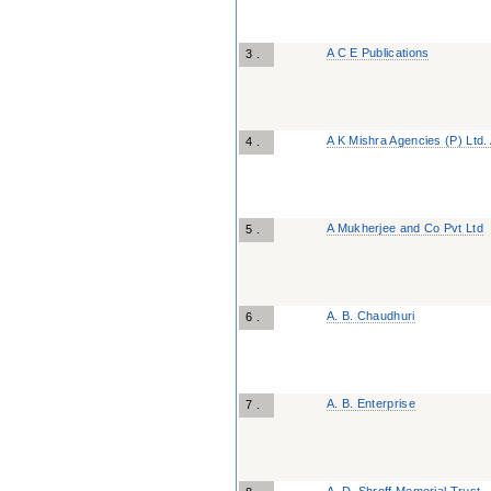
A C E Publications
3 .
A K Mishra Agencies (P) Ltd.
4 .
A Mukherjee and Co Pvt Ltd
5 .
A. B. Chaudhuri
6 .
A. B. Enterprise
7 .