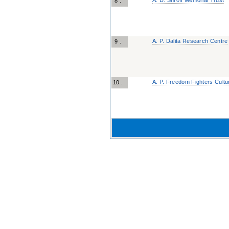
A. D. Shroff Memorial Trust
8 .
A. P. Dalita Research Centre
9 .
A. P. Freedom Fighters Cultu
10 .